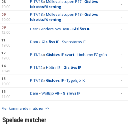
LÄNKAR
08
P 17/18
»
Möllevallscupen P17 -
Gislövs
-
10:00
Idrottsförening
NYHETER
09
P 17/18
»
Möllevallscupen P18 -
Gislövs
-
10:00
Idrottsförening
09
Herr
»
Anderslövs BoIK -
Gislövs IF
-
12:00
11
Dam
»
Gislövs IF
- Svenstorps IF
-
19:00
12
P 13/14
»
Gislövs IF svart
- Limhamn FC grön
-
19:00
14
P 11/12
»
Höörs IS -
Gislövs IF
-
18:45
15
P 17/18
»
Gislövs IF
- Tygelsjö IK
-
10:00
15
Dam
»
Wollsjö AIF -
Gislövs IF
-
11:00
Fler kommande matcher >>
Spelade matcher