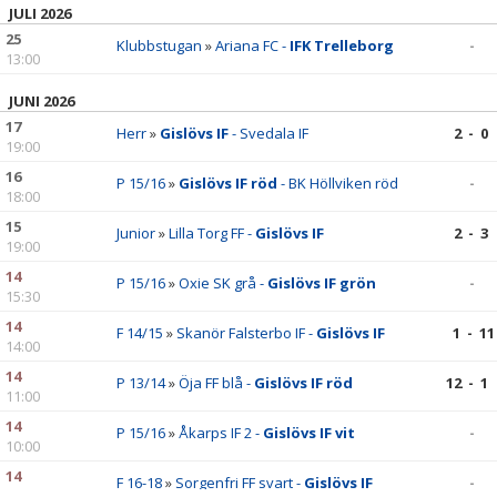
JULI 2026
25
Klubbstugan
»
Ariana FC -
IFK Trelleborg
-
13:00
JUNI 2026
17
Herr
»
Gislövs IF
- Svedala IF
2 - 0
19:00
16
P 15/16
»
Gislövs IF röd
- BK Höllviken röd
-
18:00
15
Junior
»
Lilla Torg FF -
Gislövs IF
2 - 3
19:00
14
P 15/16
»
Oxie SK grå -
Gislövs IF grön
-
15:30
14
F 14/15
»
Skanör Falsterbo IF -
Gislövs IF
1 - 11
14:00
14
P 13/14
»
Öja FF blå -
Gislövs IF röd
12 - 1
11:00
14
P 15/16
»
Åkarps IF 2 -
Gislövs IF vit
-
10:00
14
F 16-18
»
Sorgenfri FF svart -
Gislövs IF
-
09:30