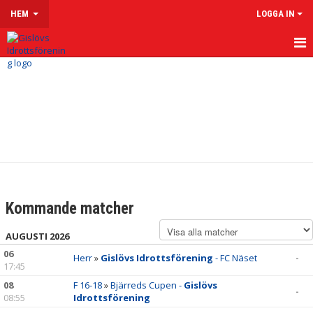
HEM
LOGGA IN
HEM
OM GISLÖVS IF
VÅRA LAG & LEDARE
LEDARSIDOR
MATCHER
Kommande matcher
KALENDER
AUGUSTI 2026
06
KLUBBSHOP
Herr
»
Gislövs Idrottsförening
- FC Näset
-
17:45
MENTAL HÄLSA
08
F 16-18
»
Bjärreds Cupen -
Gislövs
-
08:55
Idrottsförening