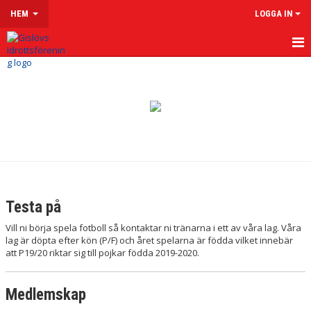
HEM
LOGGA IN
HEM
OM GISLÖVS IF
HISTORIA
FÖRENINGSPOLICY
FOTBOLLSFÖRÄLDER
Testa på
BLI MEDLEM
Vill ni börja spela fotboll så kontaktar ni tränarna i ett av våra lag. Våra
lag är döpta efter kön (P/F) och året spelarna är födda vilket innebär
IDROTTSFÖRSÄKRING
att P19/20 riktar sig till pojkar födda 2019-2020.
MULTIARENA
Medlemskap
UTEGYM