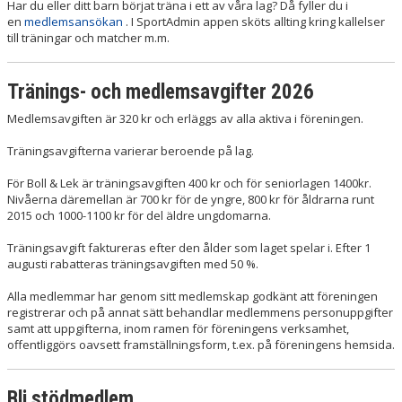
Har du eller ditt barn börjat träna i ett av våra lag? Då fyller du i
en
medlemsansökan
. I SportAdmin appen sköts allting kring kallelser
till träningar och matcher m.m.
PADEL
PUMPTRACK
Tränings- och medlemsavgifter 2026
BOULE
Medlemsavgiften är 320 kr och erläggs av alla aktiva i föreningen.
Träningsavgifterna varierar beroende på lag.
STÖTTA GISLÖVS IF
För Boll & Lek är träningsavgiften 400 kr och för seniorlagen 1400kr.
SPONSRING
Nivåerna däremellan är 700 kr för de yngre, 800 kr för åldrarna runt
2015 och 1000-1100 kr för del äldre ungdomarna.
KONTAKT
Träningsavgift faktureras efter den ålder som laget spelar i. Efter 1
augusti rabatteras träningsavgiften med 50 %.
VÅRA LAG & LEDARE
Alla medlemmar har genom sitt medlemskap godkänt att föreningen
LEDARSIDOR
registrerar och på annat sätt behandlar medlemmens personuppgifter
samt att uppgifterna, inom ramen för föreningens verksamhet,
offentliggörs oavsett framställningsform, t.ex. på föreningens hemsida.
MATCHER
KALENDER
Bli stödmedlem