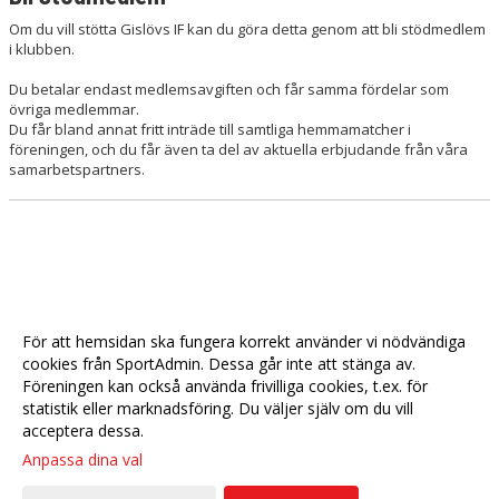
Om du vill stötta Gislövs IF kan du göra detta genom att bli stödmedlem
KLUBBSHOP
i klubben.
MENTAL HÄLSA
Du betalar endast medlemsavgiften och får samma fördelar som
övriga medlemmar.
LÄNKAR
Du får bland annat fritt inträde till samtliga hemmamatcher i
föreningen, och du får även ta del av aktuella erbjudande från våra
samarbetspartners.
NYHETER
För att hemsidan ska fungera korrekt använder vi nödvändiga
cookies från SportAdmin. Dessa går inte att stänga av.
Föreningen kan också använda frivilliga cookies, t.ex. för
statistik eller marknadsföring. Du väljer själv om du vill
acceptera dessa.
Anpassa dina val
Cookie-
Gå till