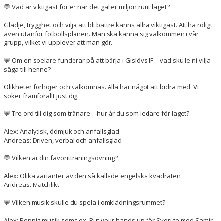
💬 Vad är viktigast för er när det gäller miljön runt laget?
Glädje, trygghet och vilja att bli bättre känns allra viktigast. Att ha roligt
även utanför fotbollsplanen. Man ska känna sig välkommen i vår
grupp, vilket vi upplever att man gör.
💬 Om en spelare funderar på att börja i Gislövs IF – vad skulle ni vilja
säga till henne?
Olikheter förhöjer och välkomnas. Alla har något att bidra med. Vi
söker framförallt just dig.
💬 Tre ord till dig som tränare – hur är du som ledare för laget?
Alex: Analytisk, ödmjuk och anfallsglad
Andreas: Driven, verbal och anfallsglad
💬 Vilken är din favoritträningsövning?
Alex: Olika varianter av den så kallade engelska kvadraten
Andreas: Matchlikt
💬 Vilken musik skulle du spela i omklädningsrummet?
Alex: Peppig musik som t.ex. Put your hands up för Sverige med Samir