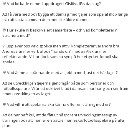
💬 Vad lockade er med uppdraget i Gislövs IF:s damlag?
Att få vara med och bygga ett damlag med tjejer som spelat ihop länge
och att sätta samman dem med lite äldre damer.
💬 Hur skulle ni beskriva ert samarbete – och vad kompletterar ni
varandra med?
Vi upplever oss väldigt olika men att vi kompletterar varandra bra.
Andreas är mer verbal och "hands on" medan Alex är mer
reflekterande. Vi har dock samma syn på hur vi tycker fotboll ska
spelas.
💬 Vad är mest spännande med att jobba med just det här laget?
Att se utvecklingen tjejerna genomgår både som personer och
fotbollsspelare. Vi är ett oskrivet blad i damsammanhang och ser fram
emot utvecklingen av laget.
💬 Vad vill ni att spelarna ska känna efter en träning med er?
Att de har haft kul, att de fått ut något rent utvecklingsmässigt av
träningen och att man är en bättre människa/fotbollsspelare på alla
plan.