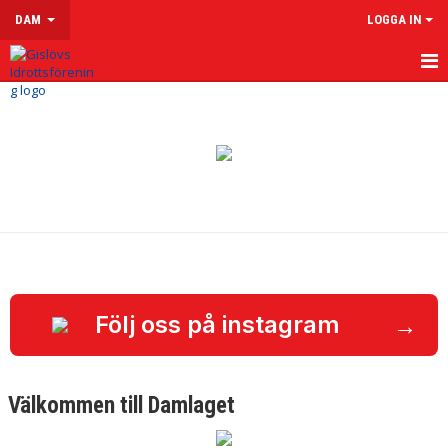
DAM
LOGGA IN
HEM
NYHETER
KALENDER
MATCHER
TRUPPEN
KONTAKT
→
Följ oss på instagram
Välkommen till Damlaget