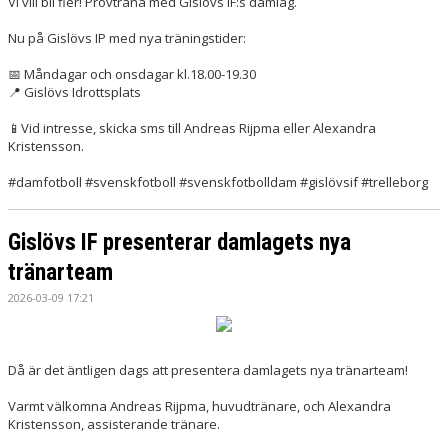
Vi vill bli fler! Provträna med Gislövs IF:s damlag.
Nu på Gislövs IP med nya träningstider:
📅 Måndagar och onsdagar kl.18.00-19.30
📍 Gislövs Idrottsplats
📱Vid intresse, skicka sms till Andreas Rijpma eller Alexandra
Kristensson.
#damfotboll #svenskfotboll #svenskfotbolldam #gislövsif #trelleborg
Gislövs IF presenterar damlagets nya
tränarteam
2026-03-09 17:21
Då är det äntligen dags att presentera damlagets nya tränarteam!
Varmt välkomna Andreas Rijpma, huvudtränare, och Alexandra
Kristensson, assisterande tränare.