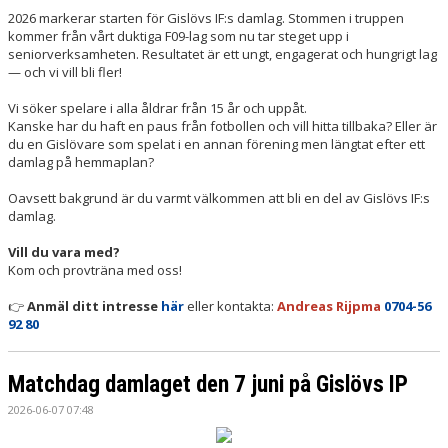
2026 markerar starten för Gislövs IF:s damlag. Stommen i truppen
kommer från vårt duktiga F09-lag som nu tar steget upp i
seniorverksamheten. Resultatet är ett ungt, engagerat och hungrigt lag
— och vi vill bli fler!
Vi söker spelare i alla åldrar från 15 år och uppåt.
Kanske har du haft en paus från fotbollen och vill hitta tillbaka? Eller är
du en Gislövare som spelat i en annan förening men längtat efter ett
damlag på hemmaplan?
Oavsett bakgrund är du varmt välkommen att bli en del av Gislövs IF:s
damlag.
Vill du vara med?
Kom och provträna med oss!
👉
Anmäl ditt intresse
här
eller kontakta:
Andreas Rijpma
0704-56
92 80
Matchdag damlaget den 7 juni på Gislövs IP
2026-06-07 07:48