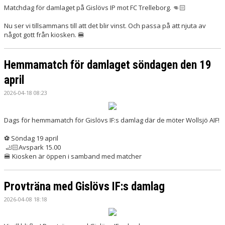
Matchdag för damlaget på Gislövs IP mot FC Trelleborg. 👊🏻
Nu ser vi tillsammans till att det blir vinst. Och passa på att njuta av
något gott från kiosken. 🍔
Hemmamatch för damlaget söndagen den 19
april
2026-04-18 08:23
Dags för hemmamatch för Gislövs IF:s damlag där de möter Wollsjö AIF!
⚽️ Söndag 19 april
🦶🏻Avspark 15.00
🍔 Kiosken är öppen i samband med matcher
Provträna med Gislövs IF:s damlag
2026-04-08 18:18