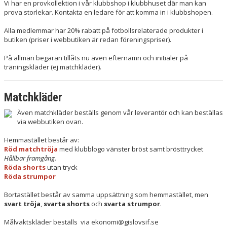
LÄNKAR
Vi har en provkollektion i vår klubbshop i klubbhuset där man kan
prova storlekar. Kontakta en ledare för att komma in i klubbshopen.
NYHETER
Alla medlemmar har 20% rabatt på fotbollsrelaterade produkter i
butiken (priser i webbutiken är redan föreningspriser).
På allmän begäran tillåts nu även efternamn och initialer på
träningskläder (ej matchkläder).
Matchkläder
Även matchkläder beställs genom vår leverantör och kan beställas
via webbutiken ovan.
Hemmastället består av:
Röd matchtröja
med klubblogo vänster bröst samt brösttrycket
Hållbar framgång.
Röda shorts
utan tryck
Röda strumpor
Bortastället består av samma uppsättning som hemmastället, men
svart tröja
,
svarta shorts
och
svarta strumpor
.
Målvaktskläder beställs via ekonomi@gislovsif.se