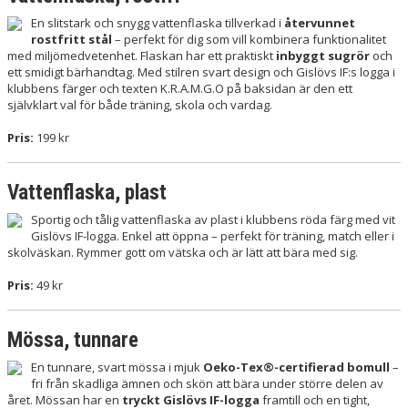
En slitstark och snygg vattenflaska tillverkad i
återvunnet
rostfritt stål
– perfekt för dig som vill kombinera funktionalitet
med miljömedvetenhet. Flaskan har ett praktiskt
inbyggt sugrör
och
ett smidigt bärhandtag. Med stilren svart design och Gislövs IF:s logga i
klubbens färger och texten K.R.A.M.G.O på baksidan är den ett
självklart val för både träning, skola och vardag.
Pris:
199 kr
Vattenflaska, plast
Sportig och tålig vattenflaska av plast i klubbens röda färg med vit
Gislövs IF-logga. Enkel att öppna – perfekt för träning, match eller i
skolväskan. Rymmer gott om vätska och är lätt att bära med sig.
Pris:
49 kr
Mössa, tunnare
En tunnare, svart mössa i mjuk
Oeko-Tex®-certifierad bomull
–
fri från skadliga ämnen och skön att bära under större delen av
året. Mössan har en
tryckt Gislövs IF-logga
framtill och en tight,