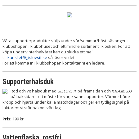
Våra supporterprodukter säljs under vår/sommar/höst-säsongen i
klubbshopen i klubbhuset och ett mindre sortiment i kiosken. För att
köpa under vinterhalvåret kan du skicka ett mail
till
kansliet@gislovsif.se
så löser vi det.
För att komma in i klubbshopen kontaktar ni en ledare.
Supporterhalsduk
Röd och vit halsduk med
GISLÖVS IF
på framsidan och
K.R.A.M.G.O
på baksidan – ett måste för varje sann supporter. Värmer både
kropp och hjärta under kalla matchdagar och ger en tydlig signal på
läktaren: vi står bakom vårt lag!
Pris:
199 kr
Vattenflaska, rostfri