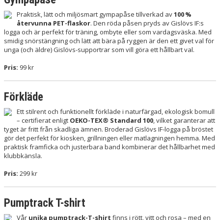
Praktisk, lätt och miljösmart gympapåse tillverkad av
100 %
återvunna PET-flaskor
. Den röda påsen pryds av Gislövs IF:s
logga och är perfekt för träning, ombyte eller som vardagsväska. Med
smidig snörstängning och lätt att bära på ryggen är den ett givet val för
unga (och äldre) Gislövs-supportrar som vill göra ett hållbart val.
Pris:
99 kr
Förkläde
Ett stilrent och funktionellt förkläde i naturfärgad, ekologisk bomull
– certifierat enligt
OEKO-TEX® Standard 100
, vilket garanterar att
tyget är fritt från skadliga ämnen. Broderad Gislövs IF-logga på bröstet
gör det perfekt för kiosken, grillningen eller matlagningen hemma. Med
praktisk framficka och justerbara band kombinerar det hållbarhet med
klubbkänsla.
Pris:
299 kr
Pumptrack T-shirt
Vår
unika pumptrack-T-shirt
finns i rött, vitt och rosa – med en