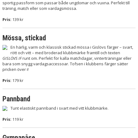
sportig passform som passar både ungdomar och vuxna. Perfekt till
träning, match eller som vardagsmössa.
Pris:
139 kr
Mössa, stickad
En härlig, varm och klassisk stickad mössa i Gislövs färger – svart,
rött och vitt – med broderad klubbmärke framtill och texten
GISLÖVS IF
runt om. Perfekt för kalla matchdagar, vinterträningar eller
bara som snygg vardagsaccessoar. Tofsen i klubbens färger sätter
pricken över i!
Pris:
179 kr
Pannband
Tunt elastiskt pannband i svart med vitt klubbmärke.
Pris:
119 kr
Gympapåse