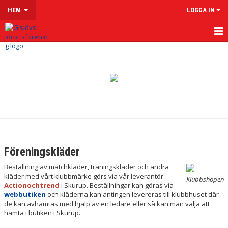
HEM
LOGGA IN
HEM
OM GISLÖVS IF
VÅRA LAG & LEDARE
LEDARSIDOR
MATCHER
Föreningskläder
KALENDER
Beställning av matchkläder, träningskläder och andra
kläder med vårt klubbmärke görs via vår leverantör
Klubbshopen
KLUBBSHOP
Actionochtrend
i Skurup. Beställningar kan göras via
webbutiken
och kläderna kan antingen levereras till klubbhuset där
de kan avhämtas med hjälp av en ledare eller så kan man välja att
MENTAL HÄLSA
hämta i butiken i Skurup.