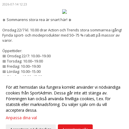
2026-07-14 12:23
☀️ Sommarens stora rea är snart här! ☀️
Onsdag 22/7 kl. 10.00 drar Action och Trends stora sommarrea igång!
Fynda sport- och modeprodukter med 50–75 % rabatt på massor av
varor.
Öppettider:
📅 Onsdag 22/7: 10.00–19.00
📅 Torsdag: 10.00–19.00
📅 Fredag: 10.00–19.00
📅 Lördag: 10.00–15.00
📅 Söndag: 10.00–15.00
För att hemsidan ska fungera korrekt använder vi nödvändiga
Missa inte sommarens bästa fynd!
cookies från SportAdmin. Dessa går inte att stänga av.
Föreningen kan också använda frivilliga cookies, t.ex. för
Fler nyheter >>
statistik eller marknadsföring. Du väljer själv om du vill
acceptera dessa.
Anpassa dina val
Cookie-
Gå till
inställningar
Webbversion