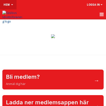
HEM
LOGGA IN
HEM
OM GISLÖVS IF
VÅRA LAG & LEDARE
LEDARSIDOR
MATCHER
Bli medlem?
KALENDER
→
Anmäl dig här
KLUBBSHOP
MENTAL HÄLSA
Ladda ner medlemsappen här
→