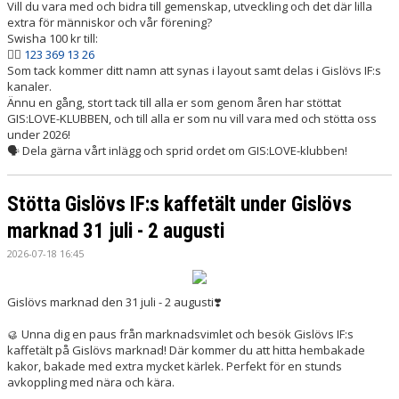
Vill du vara med och bidra till gemenskap, utveckling och det där lilla
extra för människor och vår förening?
Swisha 100 kr till:
👉🏻
123 369 13 26
Som tack kommer ditt namn att synas i layout samt delas i Gislövs IF:s
kanaler.
Ännu en gång, stort tack till alla er som genom åren har stöttat
GIS:LOVE-KLUBBEN, och till alla er som nu vill vara med och stötta oss
under 2026!
🗣️ Dela gärna vårt inlägg och sprid ordet om GIS:LOVE-klubben!
Stötta Gislövs IF:s kaffetält under Gislövs
marknad 31 juli - 2 augusti
2026-07-18 16:45
Gislövs marknad den 31 juli - 2 augusti❣️
🥮 Unna dig en paus från marknadsvimlet och besök Gislövs IF:s
kaffetält på Gislövs marknad! Där kommer du att hitta hembakade
kakor, bakade med extra mycket kärlek. Perfekt för en stunds
avkoppling med nära och kära.