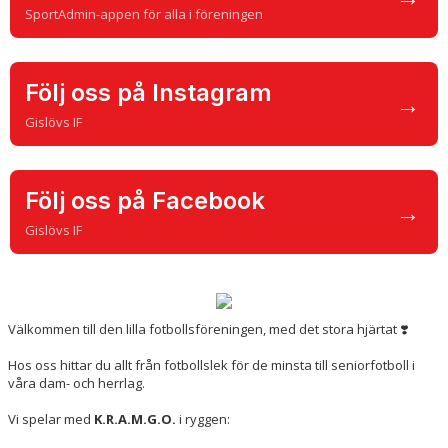
LÄNKAR
SportAdmin-appen för alla i föreningen
NYHETER
Följ oss på Instagram
→
Gislövs IF
Följ oss på Facebook
→
Gislövs IF
Välkommen till den lilla fotbollsföreningen, med det stora hjärtat ❣️
Hos oss hittar du allt från fotbollslek för de minsta till seniorfotboll i
våra dam- och herrlag.
Vi spelar med
K.R.A.M.G.O.
i ryggen: