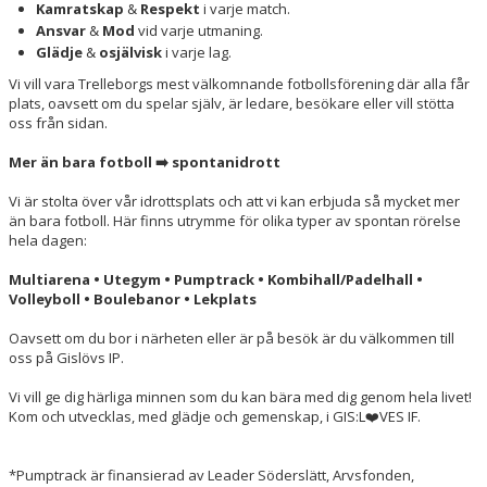
Kamratskap
&
Respekt
i varje match.
Ansvar
&
Mod
vid varje utmaning.
Glädje
&
osjälvisk
i varje lag.
Vi vill vara Trelleborgs mest välkomnande fotbollsförening där alla får
plats, oavsett om du spelar själv, är ledare, besökare eller vill stötta
oss från sidan.
Mer än bara fotboll ➡️ spontanidrott
Vi är stolta över vår idrottsplats och att vi kan erbjuda så mycket mer
än bara fotboll. Här finns utrymme för olika typer av spontan rörelse
hela dagen:
Multiarena • Utegym • Pumptrack • Kombihall/Padelhall •
Volleyboll • Boulebanor • Lekplats
Oavsett om du bor i närheten eller är på besök är du välkommen till
oss på Gislövs IP.
Vi vill ge dig härliga minnen som du kan bära med dig genom hela livet!
Kom och utvecklas, med glädje och gemenskap, i GIS:L❤️VES IF.
*Pumptrack är finansierad av Leader Söderslätt, Arvsfonden,