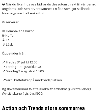
❤️ När du fikar hos oss bidrar du dessutom direkt till vår barn-,
ungdoms- och seniorverksamhet. En fika som gör skillnad i
föreningslivet helt enkelt! 💡
Vi serverar:
🍪 Hembakade kakor
☕️ Kaffe
🍵 Te
🥤 Läsk
Öppettider från:
📍 Fredag 31 juli kl.12.00
📍 Lördag 1 augusti kl.10.00
📍 Söndag 2 augusti kl.10.00
📍Var? I kaffetältet på marknadsplatsen
#gislövsmarknad #kaffe #kaka #hembakat @visittrelleborg
@visit_skane #gislövsif90år
Action och Trends stora sommarrea