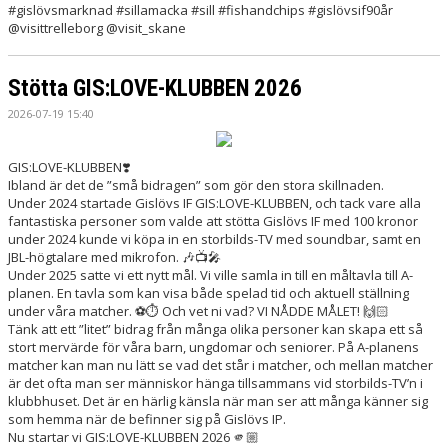
#gislövsmarknad #sillamacka #sill #fishandchips #gislövsif90år
@visittrelleborg @visit_skane
Stötta GIS:LOVE-KLUBBEN 2026
2026-07-19 15:40
GIS:LOVE-KLUBBEN❣️
Ibland är det de ”små bidragen” som gör den stora skillnaden.
Under 2024 startade Gislövs IF GIS:LOVE-KLUBBEN, och tack vare alla
fantastiska personer som valde att stötta Gislövs IF med 100 kronor
under 2024 kunde vi köpa in en storbilds-TV med soundbar, samt en
JBL-högtalare med mikrofon. 🎶📺🎤
Under 2025 satte vi ett nytt mål. Vi ville samla in till en måltavla till A-
planen. En tavla som kan visa både spelad tid och aktuell ställning
under våra matcher. ⚽️⏱️ Och vet ni vad? VI NÅDDE MÅLET! 🙌🏻
Tänk att ett ”litet” bidrag från många olika personer kan skapa ett så
stort mervärde för våra barn, ungdomar och seniorer. På A-planens
matcher kan man nu lätt se vad det står i matcher, och mellan matcher
är det ofta man ser människor hänga tillsammans vid storbilds-TV’n i
klubbhuset. Det är en härlig känsla när man ser att många känner sig
som hemma när de befinner sig på Gislövs IP.
Nu startar vi GIS:LOVE-KLUBBEN 2026 🫵🏼