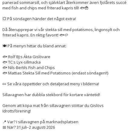
panerad sommarsill, och självklart återkommer även fjolårets succé
med fish and chips med friterad kapris till! 🐟🍟
💥 På söndagen händer det något extra!
Då återupprepar vi vår stekta sill med potatismos, lingonsylt och
friterad kapris. En riktig favorit! 🐟🥔
🍽️ På menyn hittar du bland annat:
🐟 Rolf BJ:s Äkta Gislövare
🐟 TC:s Lyx-sillmacka
🐟 Nils-Bertils Fish and Chips
🐟 Mattias Stekta Sill med Potatismos (endast söndagen‼️)
👀 Se våra öppettider och detaljerad meny i bilderna!
Sillavagnen har dubbla stekbord för kortare väntetid!
Genom att köpa mat från sillavagnen stöttar du Gislövs
Idrottsförening!
📍 Var? I sillavagnen på marknadsplatsen
📅 När? 31 juli–2 augusti 2026