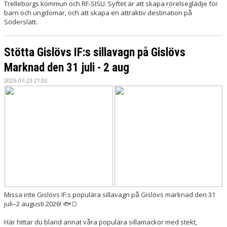
Trelleborgs kommun och RF-SISU. Syftet är att skapa rörelseglädje för
barn och ungdomar, och att skapa en attraktiv destination på
Söderslätt.
Stötta Gislövs IF:s sillavagn på Gislövs
Marknad den 31 juli - 2 aug
2026-07-23 21:02
Missa inte Gislövs IF:s populära sillavagn på Gislövs marknad den 31
juli–2 augusti 2026! 🐟🍞
Här hittar du bland annat våra populära sillamackor med stekt,