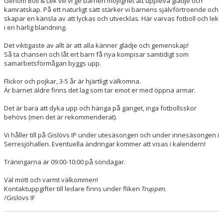
Genom Boll & Lek vill vi ge barnen möjlighet att uppleva glädje och
kamratskap. På ett naturligt sätt stärker vi barnens självförtroende och
skapar en känsla av att lyckas och utvecklas. Här varvas fotboll och lek
i en härlig blandning.
Det viktigaste av allt är att alla känner glädje och gemenskap!
Så ta chansen och låt ert barn få nya kompisar samtidigt som
samarbetsförmågan byggs upp.
Flickor och pojkar, 3-5 år är hjärtligt välkomna.
Är barnet äldre finns det lag som tar emot er med öppna armar.
Det är bara att dyka upp och hänga på gänget, inga fotbollsskor
behövs (men det är rekommenderat).
Vi håller till på Gislövs IP under utesäsongen och under innesäsongen i
Serresjöhallen. Eventuella ändringar kommer att visas i kalendern!
Träningarna är 09:00-10:00 på söndagar.
Väl mött och varmt välkommen!
Kontaktuppgifter till ledare finns under fliken
Truppen.
/Gislövs IF