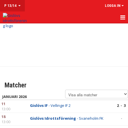
P 13/14
LOGGA IN
HEM
NYHETER
KALENDER
MATCHER
TRUPPEN
Matcher
KONTAKT
JANUARI 2026
11
Gislövs IF
- Vellinge IF 2
2 - 3
13:00
18
Gislövs Idrottsförening
- Svaneholm FK
-
13:00