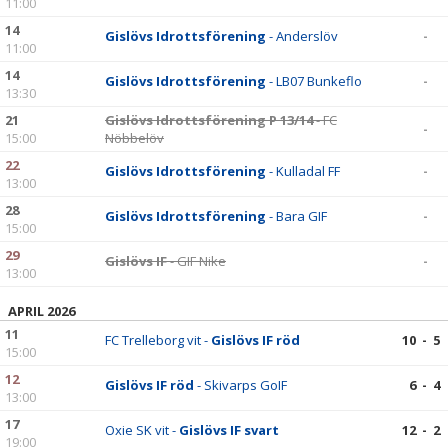
11:00
14
Gislövs Idrottsförening
- Anderslöv
-
11:00
14
Gislövs Idrottsförening
- LB07 Bunkeflo
-
13:30
21
Gislövs Idrottsförening P 13/14
- FC
-
15:00
Nöbbelöv
22
Gislövs Idrottsförening
- Kulladal FF
-
13:00
28
Gislövs Idrottsförening
- Bara GIF
-
15:00
29
Gislövs IF
- GIF Nike
-
13:00
APRIL 2026
11
FC Trelleborg vit -
Gislövs IF röd
10 - 5
15:00
12
Gislövs IF röd
- Skivarps GoIF
6 - 4
13:00
17
Oxie SK vit -
Gislövs IF svart
12 - 2
19:00