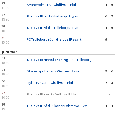
23
Svaneholms FK -
Gislövs IF röd
4 - 6
11:00
27
Gislövs IF röd
- Skabersjö IF grön
6 - 2
18:30
30
Gislövs IF röd
- Trelleborgs FF vit
4 - 6
10:00
31
FC Trelleborg röd -
Gislövs IF svart
9 - 1
15:00
JUNI 2026
03
Gislövs Idrottsförening
- FC Trelleborg
-
18:30
04
Skabersjö IF svart -
Gislövs IF svart
9 - 6
18:30
06
Hyllie IK svart -
Gislövs IF röd
7 - 3
10:30
07
Gislövs IF svart
- Vellinge IF blå
-
10:00
10
Gislövs IF röd
- Skanör Falsterbo IF vit
3 - 3
19:00