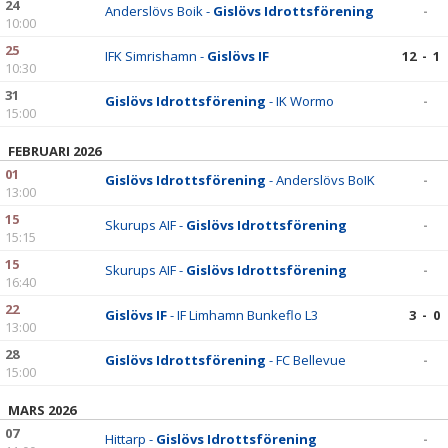
24
Anderslövs Boik -
Gislövs Idrottsförening
-
10:00
25
IFK Simrishamn -
Gislövs IF
12 - 1
10:30
31
Gislövs Idrottsförening
- IK Wormo
-
15:00
FEBRUARI 2026
01
Gislövs Idrottsförening
- Anderslövs BoIK
-
13:00
15
Skurups AIF -
Gislövs Idrottsförening
-
15:15
15
Skurups AIF -
Gislövs Idrottsförening
-
16:40
22
Gislövs IF
- IF Limhamn Bunkeflo L3
3 - 0
13:00
28
Gislövs Idrottsförening
- FC Bellevue
-
15:00
MARS 2026
07
Hittarp -
Gislövs Idrottsförening
-