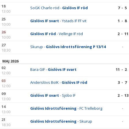
18
SoGK Charlo röd -
Gislövs IF röd
7 - 5
13:00
25
Gislövs IF svart
- Ystads IF FF vit
1 - 8
10:00
26
Gislövs IF röd
- Vellinge IF röd
2 - 11
10:00
27
Skurup -
Gislövs Idrottsförening P 13/14
-
18:30
MAJ 2026
02
Bara GIF -
Gislövs IF svart
11 - 2
12:00
03
Anderslövs BoIK -
Gislövs IF röd
3 - 7
12:00
09
Gislövs IF svart
- Sjöbo IF
2 - 13
13:00
14
Gislövs Idrottsförening
- FC Trelleborg
-
13:00
21
Gislövs Idrottsförening
- Skurup
-
18:30