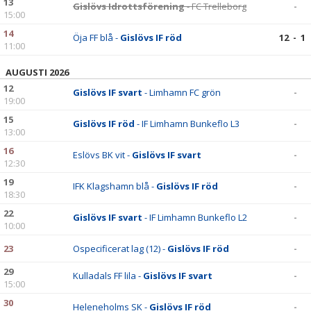
13
Gislövs Idrottsförening
- FC Trelleborg
-
15:00
14
Öja FF blå -
Gislövs IF röd
12 - 1
11:00
AUGUSTI 2026
12
Gislövs IF svart
- Limhamn FC grön
-
19:00
15
Gislövs IF röd
- IF Limhamn Bunkeflo L3
-
13:00
16
Eslövs BK vit -
Gislövs IF svart
-
12:30
19
IFK Klagshamn blå -
Gislövs IF röd
-
18:30
22
Gislövs IF svart
- IF Limhamn Bunkeflo L2
-
10:00
23
Ospecificerat lag (12) -
Gislövs IF röd
-
29
Kulladals FF lila -
Gislövs IF svart
-
15:00
30
Heleneholms SK -
Gislövs IF röd
-