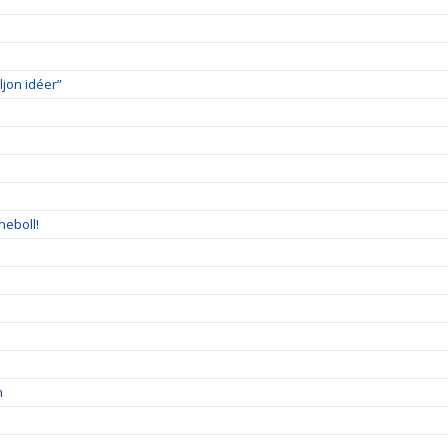
ljon idéer”
neboll!
n