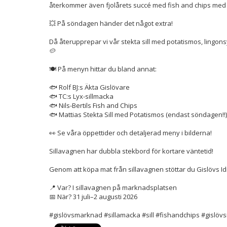
återkommer även fjolårets succé med fish and chips med fri
💥 På söndagen händer det något extra!
Då återupprepar vi vår stekta sill med potatismos, lingonsylt
🥔
🍽️ På menyn hittar du bland annat:
🐟 Rolf BJ:s Äkta Gislövare
🐟 TC:s Lyx-sillmacka
🐟 Nils-Bertils Fish and Chips
🐟 Mattias Stekta Sill med Potatismos (endast söndagen‼️)
👀 Se våra öppettider och detaljerad meny i bilderna!
Sillavagnen har dubbla stekbord för kortare väntetid!
Genom att köpa mat från sillavagnen stöttar du Gislövs Id
📍 Var? I sillavagnen på marknadsplatsen
📅 När? 31 juli–2 augusti 2026
#gislövsmarknad #sillamacka #sill #fishandchips #gislövsi