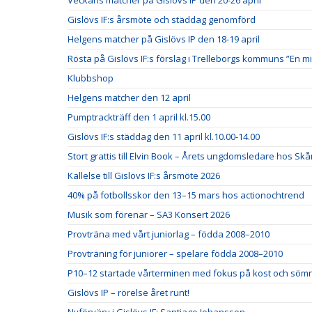
Veckans matcher på Gislövs IP den 20-26 april
Gislövs IF:s årsmöte och städdag genomförd
Helgens matcher på Gislövs IP den 18-19 april
Rösta på Gislövs IF:s förslag i Trelleborgs kommuns ”En mi
Klubbshop
Helgens matcher den 12 april
Pumptrackträff den 1 april kl.15.00
Gislövs IF:s städdag den 11 april kl.10.00-14.00
Stort grattis till Elvin Book – Årets ungdomsledare hos Skå
Kallelse till Gislövs IF:s årsmöte 2026
40% på fotbollsskor den 13–15 mars hos actionochtrend
Musik som förenar – SA3 Konsert 2026
Provträna med vårt juniorlag – födda 2008–2010
Provträning för juniorer – spelare födda 2008–2010
P10–12 startade vårterminen med fokus på kost och söm
Gislövs IP – rörelse året runt!