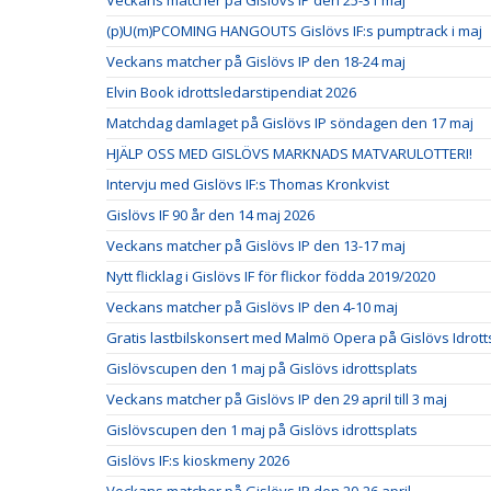
Veckans matcher på Gislövs IP den 25-31 maj
(p)U(m)PCOMING HANGOUTS Gislövs IF:s pumptrack i maj
Veckans matcher på Gislövs IP den 18-24 maj
Elvin Book idrottsledarstipendiat 2026
Matchdag damlaget på Gislövs IP söndagen den 17 maj
HJÄLP OSS MED GISLÖVS MARKNADS MATVARULOTTERI!
Intervju med Gislövs IF:s Thomas Kronkvist
Gislövs IF 90 år den 14 maj 2026
Veckans matcher på Gislövs IP den 13-17 maj
Nytt flicklag i Gislövs IF för flickor födda 2019/2020
Veckans matcher på Gislövs IP den 4-10 maj
Gratis lastbilskonsert med Malmö Opera på Gislövs Idrott
Gislövscupen den 1 maj på Gislövs idrottsplats
Veckans matcher på Gislövs IP den 29 april till 3 maj
Gislövscupen den 1 maj på Gislövs idrottsplats
Gislövs IF:s kioskmeny 2026