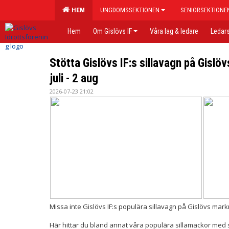
HEM
UNGDOMSSEKTIONEN
SENIORSEKTIONE
Hem
Om Gislövs IF
Våra lag & ledare
Ledars
Stötta Gislövs IF:s sillavagn på Gisl
juli - 2 aug
2026-07-23 21:02
Missa inte Gislövs IF:s populära sillavagn på Gislövs mark
Här hittar du bland annat våra populära sillamackor med s