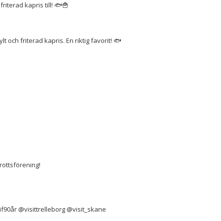
terad kapris till! 🐟🍟
 och friterad kapris. En riktig favorit! 🐟
rottsförening!
f90år @visittrelleborg @visit_skane