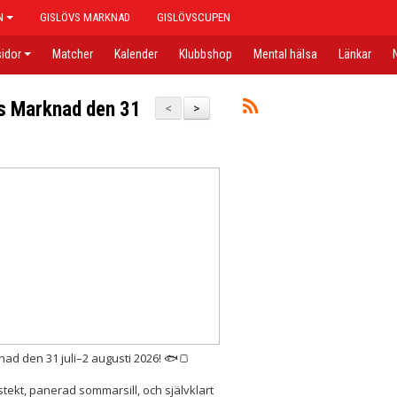
N
GISLÖVS MARKNAD
GISLÖVSCUPEN
idor
Matcher
Kalender
Klubbshop
Mental hälsa
Länkar
övs Marknad den 31
<
>
nad den 31 juli–2 augusti 2026! 🐟🍞
tekt, panerad sommarsill, och självklart