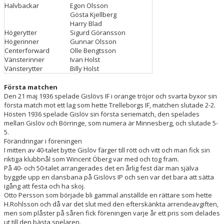
Halvbackar
Egon Olsson
KLUBBSHOP
Gösta Kjellberg
Harry Blad
Högerytter
Sigurd Göransson
MENTAL HÄLSA
Högerinner
Gunnar Olsson
Centerforward
Olle Bengtsson
LÄNKAR
Vänsterinner
Ivan Holst
Vänsterytter
Billy Holst
NYHETER
Första matchen
Den 21 maj 1936 spelade Gislövs IF i orange tröjor och svarta byxor sin
första match mot ett lag som hette Trelleborgs IF, matchen slutade 2-2.
Hösten 1936 spelade Gislöv sin första seriematch, den spelades
mellan Gislöv och Börringe, som numera är Minnesberg, och slutade 5-
5.
Förändringar i föreningen
I mitten av 40-talet bytte Gislöv färger till rött och vitt och man fick sin
riktiga klubbnål som Wincent Öberg var med och tog fram.
På 40- och 50-talet arrangerades det en årlig fest där man själva
byggde upp en dansbana på Gislövs IP och sen var det bara att sätta
igång att festa och ha skoj.
Otto Persson som började bli gammal anställde en rättare som hette
H.Rohlsson och då var det slut med den efterskänkta arrendeavgiften,
men som plåster på såren fick föreningen varje år ett pris som delades
ut till den bästa spelaren.