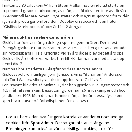
Gislövs IF.
I mitten av 80-talet kom William Steen-Möller med en idé att starta en
cup samtidigt som marknaden, av många skäl blev den inte av förrän
1997 när två ledare Jochen Engelstätter och Magnus Björk tog fram idén
igen och pröva genomföra den. Det blev en succé och den heter
"Gislövs Marknadscup" och är för 12 åringar.
Många duktiga spelare genom åren
Gislöv har fostrat många duktiga spelare genom åren. Den mest
framgångsrike är utan tvekan Prawitz "Pralle" Öberg. Prawitz började
sin fotbollsbana i TFF:s juniorlag, vid 19 års ålder blev det ett års spel i
Gislövs IF. Året efter värvades han till IFK, där han var med att ta upp
dem i div. 2.
Nämnas bör att i detta IFK-lag fanns dessutom tre andra
Gislövsspelare, nämligen John Jönsson, Arne "Bananen" Andersson
och Tord Walles. Alla fyra fick sin uppfostran i Gislövs IF.
För Prawitz blev det så Malmö FF, där han gjorde 515 a-lagsmatcher och
103 mål i allsvenskan. Dessutom gjorde han 26 landskamper och fick
guldbollen 1962. Men det har funnits många fler än dessa fyra som
gjort bra insatser på fotbollsplanen för Gislövs IF.
Spelare som Jan Jeppsson, Rune Magnusson, Olle Jönsson, Karl
Nilsson, Sigvard Ström, Torsten Nilsson, Harry Olsson, Karl Ahlberg, Stig
Bengtsson, Karl-Erik Bengtsson, Bengt-Erik Bengtsson och Sven
För att hemsidan ska fungera korrekt använder vi nödvändiga
Åkesson. Detta är bara en del spelare som tillhörde de bättre
cookies från SportAdmin. Dessa går inte att stänga av.
fotbollsspelarna på Söderslätt
Föreningen kan också använda frivilliga cookies, t.ex. för