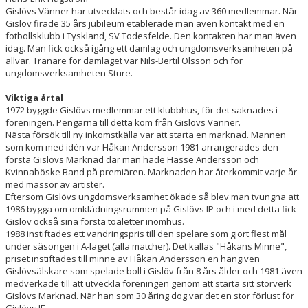
Gislövs Vänner har utvecklats och består idag av 360 medlemmar. När
Gislöv firade 35 års jubileum etablerade man även kontakt med en
fotbollsklubb i Tyskland, SV Todesfelde. Den kontakten har man även
idag. Man fick också igång ett damlag och ungdomsverksamheten på
allvar. Tränare för damlaget var Nils-Bertil Olsson och för
ungdomsverksamheten Sture.
Viktiga årtal
1972 byggde Gislövs medlemmar ett klubbhus, för det saknades i
föreningen. Pengarna till detta kom från Gislövs Vänner.
Nästa försök till ny inkomstkälla var att starta en marknad. Mannen
som kom med idén var Håkan Andersson 1981 arrangerades den
första Gislövs Marknad där man hade Hasse Andersson och
Kvinnaböske Band på premiären. Marknaden har återkommit varje år
med massor av artister.
Eftersom Gislövs ungdomsverksamhet ökade så blev man tvungna att
1986 bygga om omklädningsrummen på Gislövs IP och i med detta fick
Gislöv också sina första toaletter inomhus.
1988 instiftades ett vandringspris till den spelare som gjort flest mål
under säsongen i A-laget (alla matcher). Det kallas "Håkans Minne",
priset instiftades till minne av Håkan Andersson en hängiven
Gislövsälskare som spelade boll i Gislöv från 8 års ålder och 1981 även
medverkade till att utveckla föreningen genom att starta sitt storverk
Gislövs Marknad. När han som 30 åring dog var det en stor förlust för