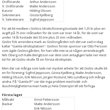
Ordförande
Arthur Andersson
V. Ordförande
Malte Andersson
PADEL
Kassör
Hilding Olsson
Sekreterare
Gösta Kjellberg
V. Sekreterare
Sigfrid Jeppsson
PUMPTRACK
För att bli medlem i Gislövs Idrottsförening kostade det 1.25 kr plus en
BOULE
avgift på 75 öre i månaden för de som var över 14 år, för de som var
under 14 år kostade det 50 öre plus 25 öre i månaden.
Gislöv fick arrendera mark av Gislövsgården och det var vad vi idag
STÖTTA GISLÖVS IF
kallar "Gamla idrottsplatsen". Gislövs förste sponsor var Otto Persson
som ägde Gislövsgården, för han ville inte ta ut någon arrendeavgift.
SPONSRING
Nils Öberg och Kalle Bengtsson var dem som antagligen lade ner mest
tid för att Gislöv skulle få sin första idrottsplats.
KONTAKT
Men där var många som lade ner mycket arbete för att Gislöv skulle bli
en fin förening: Sigfrid Jeppsson, Gösta Kjellberg, Malte Andersson,
VÅRA LAG & LEDARE
Hilding Olsson, Erik Nilsson, Jörgen Roslund, Nils Lundberg och många
andra. På "Gamla IP" var där inga problem med tvätt- och
LEDARSIDOR
duschmöjligheterna man hade ju hela Östersjön till sitt förfoga
Första laget
MATCHER
Målvakt
Ernst Pettersson
Backar
Malte Andersson
KALENDER
Erik Nilsson