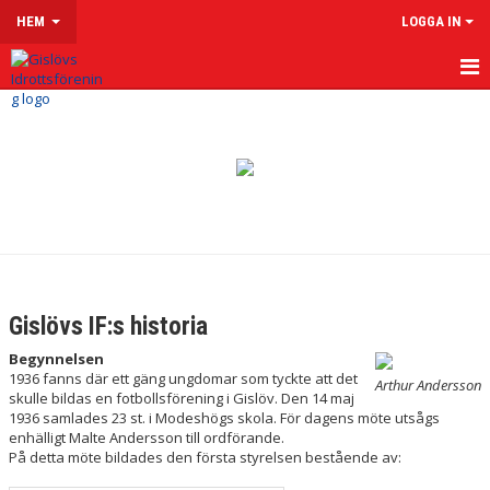
HEM
LOGGA IN
HEM
OM GISLÖVS IF
HISTORIA
FÖRENINGSPOLICY
FOTBOLLSFÖRÄLDER
Gislövs IF:s historia
BLI MEDLEM
Begynnelsen
1936 fanns där ett gäng ungdomar som tyckte att det
Arthur Andersson
IDROTTSFÖRSÄKRING
skulle bildas en fotbollsförening i Gislöv. Den 14 maj
1936 samlades 23 st. i Modeshögs skola. För dagens möte utsågs
enhälligt Malte Andersson till ordförande.
MULTIARENA
På detta möte bildades den första styrelsen bestående av:
UTEGYM