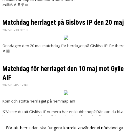
🌭🍔☕️🥤🍫🍭🍬
Matchdag herrlaget på Gislövs IP den 20 maj
2026-05-18 18:18
Onsdagen den 20 maj matchdag för herrlaget på Gislövs IP! Be there!
🫵🏼
Matchdag för herrlaget den 10 maj mot Gylle
AIF
2026-05-05 07:09
Kom och stötta herrlaget på hemmaplan!
💡Visste du att Gislövs IF numera har en klubbshop? Där kan du bl.a.
köpa supporterprodukter till dig själv eller någon du gillar.
Du hittar Gislövs IF:s klubbshop på Gislövs IF:s hemsida.
För att hemsidan ska fungera korrekt använder vi nödvändiga