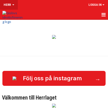
HERR
LOGGA IN
HEM
NYHETER
KALENDER
MATCHER
TRUPPEN
KONTAKT
→
Följ oss på instagram
Välkommen till Herrlaget