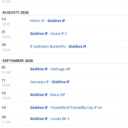
13:00
AUGUSTI 2026
14
Höörs IS -
Gislövs IF
-
18:45
21
Gislövs IF
- Husie IF 2
-
19:00
29
IF Limhamn Bunkeflo -
Gislövs IF
-
16:00
SEPTEMBER 2026
05
Gislövs IF
- Stehags AIF
-
10:00
11
Genarps IF -
Gislövs IF
-
19:00
16
Gislövs IF
- Bara GIF
-
18:30
19
Gislövs IF
- Tomelilla IF/Tomelilla City IF vit
-
26
Gislövs IF
- Lunds BK 3
-
11:00