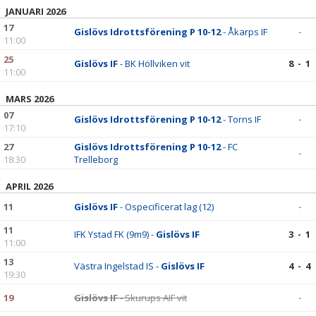
JANUARI 2026
17
Gislövs Idrottsförening P 10-12
- Åkarps IF
-
11:00
25
Gislövs IF
- BK Höllviken vit
8 - 1
11:00
MARS 2026
07
Gislövs Idrottsförening P 10-12
- Torns IF
-
17:10
27
Gislövs Idrottsförening P 10-12
- FC
-
18:30
Trelleborg
APRIL 2026
11
Gislövs IF
- Ospecificerat lag (12)
-
11
IFK Ystad FK (9m9) -
Gislövs IF
3 - 1
11:00
13
Västra Ingelstad IS -
Gislövs IF
4 - 4
19:30
19
Gislövs IF
- Skurups AIF vit
-