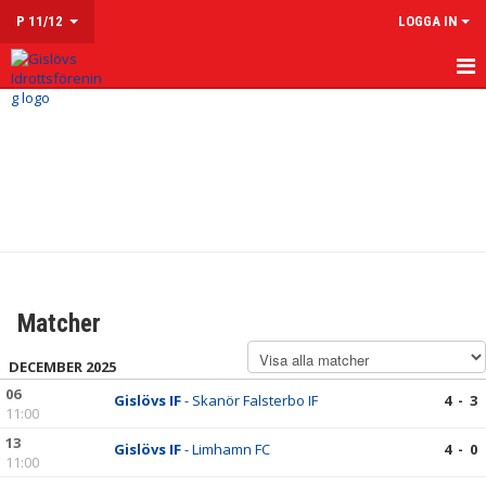
P 11/12
LOGGA IN
HEM
NYHETER
KALENDER
MATCHER
TRUPPEN
Matcher
KONTAKT
DECEMBER 2025
06
Gislövs IF
- Skanör Falsterbo IF
4 - 3
11:00
13
Gislövs IF
- Limhamn FC
4 - 0
11:00