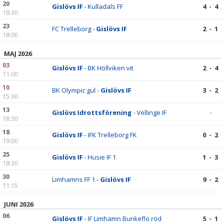
20
Gislövs IF
- Kulladals FF
4 - 4
18:30
23
FC Trelleborg -
Gislövs IF
2 - 1
18:00
MAJ 2026
03
Gislövs IF
- BK Höllviken vit
2 - 4
11:00
10
BK Olympic gul -
Gislövs IF
3 - 2
15:30
13
Gislövs Idrottsförening
- Vellinge IF
-
18:30
18
Gislövs IF
- IFK Trelleborg FK
0 - 2
19:00
25
Gislövs IF
- Husie IF 1
1 - 3
18:30
30
Limhamns FF 1 -
Gislövs IF
9 - 2
11:15
JUNI 2026
06
Gislövs IF
- IF Limhamn Bunkeflo röd
5 - 1