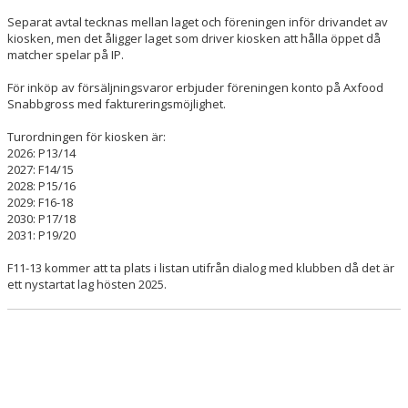
PLAN/HALL/LOKALBOKNINGAR
Separat avtal tecknas mellan laget och föreningen inför drivandet av
kiosken, men det åligger laget som driver kiosken att hålla öppet då
KIOSK
matcher spelar på IP.
IDROTTSPLATSEN
För inköp av försäljningsvaror erbjuder föreningen konto på Axfood
Snabbgross med faktureringsmöjlighet.
HYRA KLUBBHUSET
Turordningen för kiosken är:
2026: P13/14
BOKNINGSVY KLUBBSTUGA
2027: F14/15
2028: P15/16
MATCHER
2029: F16-18
2030: P17/18
2031: P19/20
KALENDER
F11-13 kommer att ta plats i listan utifrån dialog med klubben då det är
KLUBBSHOP
ett nystartat lag hösten 2025.
MENTAL HÄLSA
LÄNKAR
NYHETER