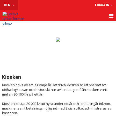
HEM
LOGGA IN
HEM
OM GISLÖVS IF
VÅRA LAG & LEDARE
LEDARSIDOR
EKONOMI
Kiosken
LEDARKLÄDER
Kiosken drivs av ett lag varje år. Att driva kiosken är ett bra sätt att
utöka lagkassan och historiskt har avkastningen från kiosken varit
MATERIAL
mellan 80-100 tkr på ett år.
Kiosken kostar 20 000 kr att hyra under ett år och i detta ingår inkrom,
DOMARE
maskiner samt betalningsmöjlighet med Swish vilket administreras av
kassören.