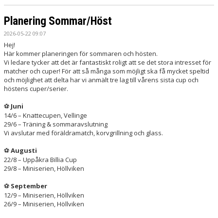
Planering Sommar/Höst
2026-05-22 09:07
Hej!
Här kommer planeringen för sommaren och hösten.
Vi ledare tycker att det är fantastiskt roligt att se det stora intresset för
matcher och cuper! För att så många som möjligt ska få mycket speltid
och möjlighet att delta har vi anmält tre lag till vårens sista cup och
höstens cuper/serier.
Juni
⚽
14/6 – Knattecupen, Vellinge
29/6 – Träning & sommaravslutning
Vi avslutar med föräldramatch, korvgrillning och glass.
Augusti
⚽
22/8 – Uppåkra Billia Cup
29/8 – Miniserien, Höllviken
September
⚽
12/9 – Miniserien, Höllviken
26/9 – Miniserien, Höllviken