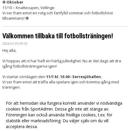
Oktober
⚽
11/10 – Knattecupen, Vellinge
Vi ser fram emot en rolig och fartfylld sommar och fotbollshöst
tillsammans!
⚽
Välkommen tillbaka till fotbollsträningen!
2026-01-05 09:33
Hej alla,
Vi hoppas att ni har haft en härlig julledighet. Nu är det dags att dra
igång fotbollsträningarna igen!
Vi startar söndagen den
11/1 kl. 10.00
i
Serresjöhallen.
Vi ser fram emot att träffa alla spelare igen och komma igång med
träningen.
Vi ses på söndag!
För att hemsidan ska fungera korrekt använder vi nödvändiga
Vänliga hälsningar
cookies från SportAdmin. Dessa går inte att stänga av.
Ledarna
Föreningen kan också använda frivilliga cookies, t.ex. för
statistik eller marknadsföring. Du väljer själv om du vill
acceptera dessa.