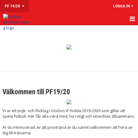
PF 19/20
LOGGA IN
HEM
NYHETER
KALENDER
MATCHER
TRUPPEN
Välkommen till PF19/20
DOKUMENT
Vi är ett pojk- och flicklag i Gislövs IF födda 2019-2020 som gillar att
KONTAKT
spela fotboll. Här får alla vara med, ha roligt och utvecklas tillsammans.
Är du intresserad av att provträna är du varmt välkommen att höra av
dig till tränarna.