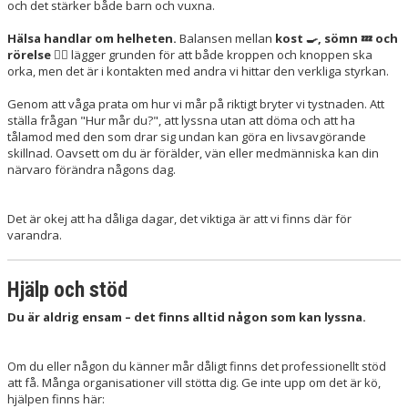
LÄNKAR
och det stärker både barn och vuxna.
Hälsa handlar om helheten.
Balansen mellan
kost 🍳, sömn 💤 och
NYHETER
rörelse 🏃‍♂️
lägger grunden för att både kroppen och knoppen ska
orka, men det är i kontakten med andra vi hittar den verkliga styrkan.
Genom att våga prata om hur vi mår på riktigt bryter vi tystnaden. Att
ställa frågan "Hur mår du?", att lyssna utan att döma och att ha
tålamod med den som drar sig undan kan göra en livsavgörande
skillnad. Oavsett om du är förälder, vän eller medmänniska kan din
närvaro förändra någons dag.
Det är okej att ha dåliga dagar, det viktiga är att vi finns där för
varandra.
Hjälp och stöd
Du är aldrig ensam – det finns alltid någon som kan lyssna.
Om du eller någon du känner mår dåligt finns det professionellt stöd
att få. Många organisationer vill stötta dig. Ge inte upp om det är kö,
hjälpen finns här: