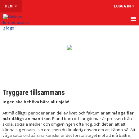
HEM
LOGGA IN
HEM
OM GISLÖVS IF
VÅRA LAG & LEDARE
LEDARSIDOR
MATCHER
Tryggare tillsammans
KALENDER
Ingen ska behöva bära allt själv!
KLUBBSHOP
Att må dåligt i perioder är en del av livet, och faktum är att
många fler
mår dåligt än man tror.
Bland barn och ungdomar är pressen från
skola, sociala medier och omgivningen ofta hög, och det är lätt att
MENTAL HÄLSA
känna sig ensam i sin oro, men du är aldrig ensam om att känna så. Att
våga sätta ord på sina känslor är det första steget mot att må bättre,