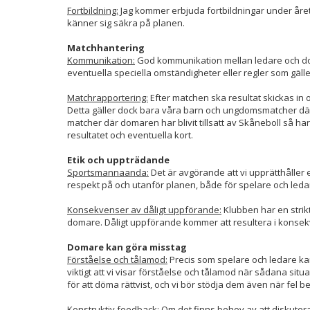
Fortbildning:
Jag kommer erbjuda fortbildningar under året 
känner sig säkra på planen.
Matchhantering
Kommunikation:
God kommunikation mellan ledare och d
eventuella speciella omständigheter eller regler som gälle
Matchrapportering:
Efter matchen ska resultat skickas in 
Detta gäller dock bara våra barn och ungdomsmatcher där do
matcher där domaren har blivit tillsatt av Skåneboll så h
resultatet och eventuella kort.
Etik och uppträdande
Sportsmannaanda:
Det är avgörande att vi upprätthålle
respekt på och utanför planen, både för spelare och leda
Konsekvenser av dåligt uppförande:
Klubben har en strik
domare. Dåligt uppförande kommer att resultera i konsekv
Domare kan göra misstag
Förståelse och tålamod:
Precis som spelare och ledare ka
viktigt att vi visar förståelse och tålamod när sådana situ
för att döma rättvist, och vi bör stödja dem även när fel b
Konstruktiv feedback:
Om det finns behov av att diskutera 