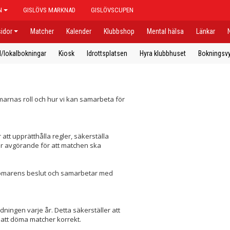
N
GISLÖVS MARKNAD
GISLÖVSCUPEN
idor
Matcher
Kalender
Klubbshop
Mental hälsa
Länkar
l/lokalbokningar
Kiosk
Idrottsplatsen
Hyra klubbhuset
Bokningsvy
marnas roll och hur vi kan samarbeta för
tt upprätthålla regler, säkerställa
är avgörande för att matchen ska
r domarens beslut och samarbetar med
ngen varje år. Detta säkerställer att
att döma matcher korrekt.