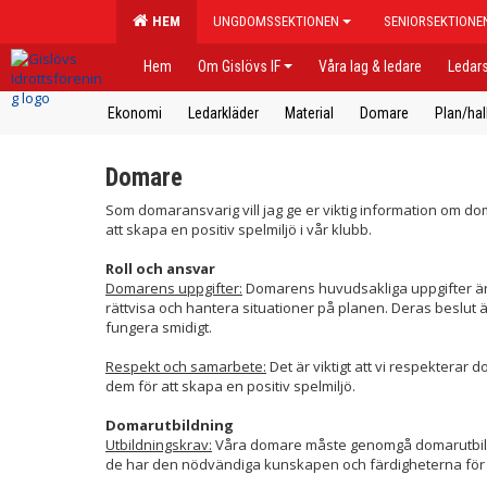
HEM
UNGDOMSSEKTIONEN
SENIORSEKTIONE
Hem
Om Gislövs IF
Våra lag & ledare
Ledars
Ekonomi
Ledarkläder
Material
Domare
Plan/hal
Domare
Som domaransvarig vill jag ge er viktig information om do
att skapa en positiv spelmiljö i vår klubb.
Roll och ansvar
Domarens uppgifter:
Domarens huvudsakliga uppgifter är a
rättvisa och hantera situationer på planen. Deras beslut 
fungera smidigt.
Respekt och samarbete:
Det är viktigt att vi respektera
dem för att skapa en positiv spelmiljö.
Domarutbildning
Utbildningskrav:
Våra domare måste genomgå domarutbildni
de har den nödvändiga kunskapen och färdigheterna för 