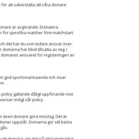
för att säkerställa att våra domare
omare är avgörande. Diskutera
r för specifika matcher före matchstart.
och det har du som ledare ansvar över.
marna har blivit tillsatta av mig. I
ar domaren ansvaret för registeringen av
r en god sportsmannaanda och visar
re.
t policy gällande dåligt uppförande mot
enser enligt vår policy.
n även domare göra misstag. Det är
ationer uppstår. Domarna gör sitt bästa
egås.
ett domslut, gör det på ett konstruktivt