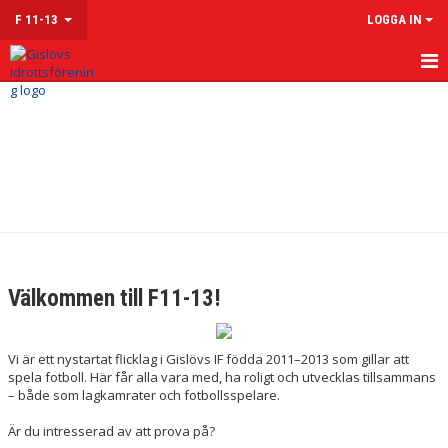
F 11-13
LOGGA IN
HEM
NYHETER
KALENDER
MATCHER
TRUPPEN
Välkommen till F11-13!
KONTAKT
Vi är ett nystartat flicklag i Gislövs IF födda 2011–2013 som gillar att
spela fotboll. Här får alla vara med, ha roligt och utvecklas tillsammans
– både som lagkamrater och fotbollsspelare.
Är du intresserad av att prova på?