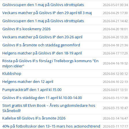
Gislövscupen den 1 maj på Gislövs idrottsplats
2026-05-01 00:34
Veckans matcher på Gislövs IP den 29 april till 3 maj
2026-04-29 17:30
Gislövscupen den 1 maj på Gislövs idrottsplats
2026-04-21 14:42
Gislövs IF:s kioskmeny 2026
2026-04-20 18:01
Veckans matcher på Gislövs IP den 20-26 april
2026-04-20 13:20
Gislövs IF:s årsmöte och städdag genomförd
2026-04-18 21:36
Helgens matcher på Gislövs IP den 18-19 april
2026-04-17 17:29
Rösta på Gislövs IF:s förslag i Trelleborgs kommuns ”En
2026-04-16 19:52
miljon idéer”
Klubbshop
2026-04-12 00:12
Helgens matcher den 12 april
2026-04-10 22:13
Pumptrackträff den 1 april kl.15.00
2026-04-01 13:51
Gislövs IF:s städdag den 11 april kl.10.00-14.00
2026-03-15 17:38
Stort grattis till Elvin Book – Årets ungdomsledare hos
2026-03-15 10:47
Skåneboll!
Kallelse till Gislövs IF:s årsmöte 2026
2026-03-14 16:47
40% på fotbollsskor den 13–15 mars hos actionochtrend
2026-03-11 17:17