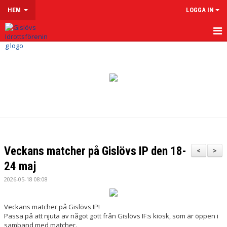
HEM
LOGGA IN
HEM
OM GISLÖVS IF
VÅRA LAG & LEDARE
LEDARSIDOR
MATCHER
Veckans matcher på Gislövs IP den 18-
<
>
KALENDER
24 maj
2026-05-18 08:08
KLUBBSHOP
MENTAL HÄLSA
Veckans matcher på Gislövs IP!
Passa på att njuta av något gott från Gislövs IF:s kiosk, som är öppen i
samband med matcher.