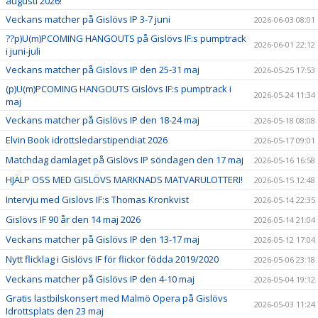
augusti 2026!
Veckans matcher på Gislövs IP 3-7 juni
2026-06-03 08:01
??p)U(m)PCOMING HANGOUTS på Gislövs IF:s pumptrack
2026-06-01 22:12
i juni-juli
Veckans matcher på Gislövs IP den 25-31 maj
2026-05-25 17:53
(p)U(m)PCOMING HANGOUTS Gislövs IF:s pumptrack i
2026-05-24 11:34
maj
Veckans matcher på Gislövs IP den 18-24 maj
2026-05-18 08:08
Elvin Book idrottsledarstipendiat 2026
2026-05-17 09:01
Matchdag damlaget på Gislövs IP söndagen den 17 maj
2026-05-16 16:58
HJÄLP OSS MED GISLÖVS MARKNADS MATVARULOTTERI!
2026-05-15 12:48
Intervju med Gislövs IF:s Thomas Kronkvist
2026-05-14 22:35
Gislövs IF 90 år den 14 maj 2026
2026-05-14 21:04
Veckans matcher på Gislövs IP den 13-17 maj
2026-05-12 17:04
Nytt flicklag i Gislövs IF för flickor födda 2019/2020
2026-05-06 23:18
Veckans matcher på Gislövs IP den 4-10 maj
2026-05-04 19:12
Gratis lastbilskonsert med Malmö Opera på Gislövs
2026-05-03 11:24
Idrottsplats den 23 maj