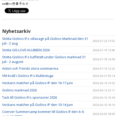
LÄNKAR
🌭🍔🍬🍟🍫🍭☕️🥤
NYHETER
Nyhetsarkiv
Stötta Gislövs IF:s sillavagn på Gislövs Marknad den 31
2026-07-23 21:02
juli - 2 aug
Stötta GIS:LOVE-KLUBBEN 2026
2026-07-19 15:40
Stötta Gislövs IF:s kaffetält under Gislövs marknad 31
2026-07-18 16:45
juli - 2 augusti
Action och Trends stora sommarrea
2026-07-14 12:23
VM-kväll i Gislövs IF:s klubbstuga
2026-06-21 09:14
Veckans matcher på Gislövs IP den 16-17 juni
2026-06-16 16:52
Gislövs marknad 2026
2026-06-13 23:11
Tack till Gislövs IF:s sponsorer 2026
2026-06-13 10:54
Veckans matcher på Gislövs IP den 10-14 juni
2026-06-10 18:16
Coerver Summercamp kommer till Gislövs IF den 4–6
2026-06-03 18:09