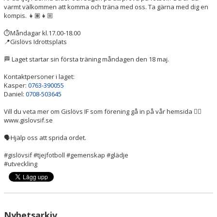
LÄNKAR
varmt välkommen att komma och träna med oss. Ta gärna med dig en
kompis. 👧🏽👧🏼
NYHETER
⏱️Måndagar kl.17.00-18.00
📍Gislövs Idrottsplats
🏁 Laget startar sin första träning måndagen den 18 maj.
Kontaktpersoner i laget:
Kasper:
0763-390055
Daniel:
0708-503645
Vill du veta mer om Gislövs IF som förening gå in på vår hemsida 👉🏼
www.gislovsif.se
🗣️Hjälp oss att sprida ordet.
#gislövsif #tjejfotboll #gemenskap #glädje
#utveckling
Nyhetsarkiv