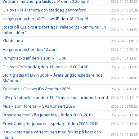
Veckans matcher på Gislövs IP den 20-26 april
2026-04-20 13:20
Gislövs IF:s årsmöte och städdag genomförd
2026-04-18 21:36
Helgens matcher på Gislövs IP den 18-19 april
2026-04-17 17:29
Rösta på Gislövs IF:s förslag i Trelleborgs kommuns ”En
2026-04-16 19:52
miljon idéer”
Klubbshop
2026-04-12 00:12
Helgens matcher den 12 april
2026-04-10 22:13
Pumptrackträff den 1 april kl.15.00
2026-04-01 13:51
Gislövs IF:s städdag den 11 april kl.10.00-14.00
2026-03-15 17:38
Stort grattis till Elvin Book – Årets ungdomsledare hos
2026-03-15 10:47
Skåneboll!
Kallelse till Gislövs IF:s årsmöte 2026
2026-03-14 16:47
40% på fotbollsskor den 13–15 mars hos actionochtrend
2026-03-11 17:17
Musik som förenar – SA3 Konsert 2026
2026-03-01 08:53
Provträna med vårt juniorlag – födda 2008–2010
2026-02-23 17:36
Provträning för juniorer – spelare födda 2008–2010
2026-02-02 15:08
P10–12 startade vårterminen med fokus på kost och
2026-01-11 13:28
sömn