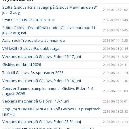
Stötta Gislövs IF:s sillavagn på Gislövs Marknad den 31
2026-07-23 21:02
juli - 2 aug
Stötta GIS:LOVE-KLUBBEN 2026
2026-07-19 15:40
Stötta Gislövs IF:s kaffetält under Gislövs marknad 31
2026-07-18 16:45
juli - 2 augusti
Action och Trends stora sommarrea
2026-07-14 12:23
VM-kväll i Gislövs IF:s klubbstuga
2026-06-21 09:14
Veckans matcher på Gislövs IP den 16-17 juni
2026-06-16 16:52
Gislövs marknad 2026
2026-06-13 23:11
Tack till Gislövs IF:s sponsorer 2026
2026-06-13 10:54
Veckans matcher på Gislövs IP den 10-14 juni
2026-06-10 18:16
Coerver Summercamp kommer till Gislövs IF den 4–6
2026-06-03 18:09
augusti 2026!
Veckans matcher på Gislövs IP 3-7 juni
2026-06-03 08:01
??p)U(m)PCOMING HANGOUTS på Gislövs IF:s pumptrack
2026-06-01 22:12
i juni-juli
Veckans matcher på Gislövs IP den 25-31 maj
2026-05-25 17:53