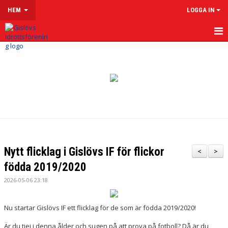
HEM
LOGGA IN
HEM
OM GISLÖVS IF
VÅRA LAG & LEDARE
LEDARSIDOR
MATCHER
Nytt flicklag i Gislövs IF för flickor
<
>
KALENDER
födda 2019/2020
2026-05-06 23:18
KLUBBSHOP
MENTAL HÄLSA
Nu startar Gislövs IF ett flicklag för de som är födda 2019/2020!
Är du tjej i denna ålder och sugen på att prova på fotboll? Då är du