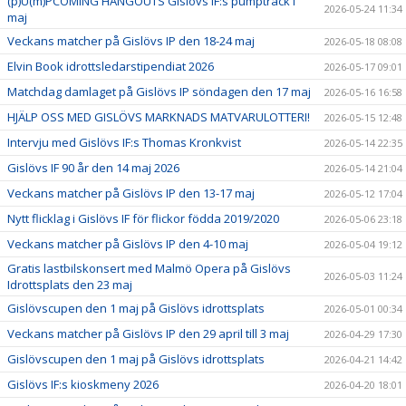
(p)U(m)PCOMING HANGOUTS Gislövs IF:s pumptrack i
2026-05-24 11:34
maj
Veckans matcher på Gislövs IP den 18-24 maj
2026-05-18 08:08
Elvin Book idrottsledarstipendiat 2026
2026-05-17 09:01
Matchdag damlaget på Gislövs IP söndagen den 17 maj
2026-05-16 16:58
HJÄLP OSS MED GISLÖVS MARKNADS MATVARULOTTERI!
2026-05-15 12:48
Intervju med Gislövs IF:s Thomas Kronkvist
2026-05-14 22:35
Gislövs IF 90 år den 14 maj 2026
2026-05-14 21:04
Veckans matcher på Gislövs IP den 13-17 maj
2026-05-12 17:04
Nytt flicklag i Gislövs IF för flickor födda 2019/2020
2026-05-06 23:18
Veckans matcher på Gislövs IP den 4-10 maj
2026-05-04 19:12
Gratis lastbilskonsert med Malmö Opera på Gislövs
2026-05-03 11:24
Idrottsplats den 23 maj
Gislövscupen den 1 maj på Gislövs idrottsplats
2026-05-01 00:34
Veckans matcher på Gislövs IP den 29 april till 3 maj
2026-04-29 17:30
Gislövscupen den 1 maj på Gislövs idrottsplats
2026-04-21 14:42
Gislövs IF:s kioskmeny 2026
2026-04-20 18:01