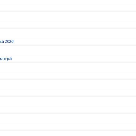
ti 2026!
ni-juli