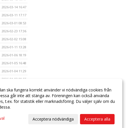
2026-03-14 16:47
2026-03-11 17:17
2026-03-01 08:53
2026-02-23 17:36
2026-02-02 15:08
2026-01-11 13:28
2026-01-06 18:19
2026-01-05 16:48
2026-01-04 11:29
2026-01-02 09:55
2025-12-20 18:40
dan ska fungera korrekt använder vi nödvändiga cookies från
essa går inte att stänga av. Föreningen kan också använda
2025-12-19 23:45
ies, t.ex. för statistik eller marknadsföring. Du väljer själv om du
 dessa.
val
Acceptera nödvändiga
Acceptera alla