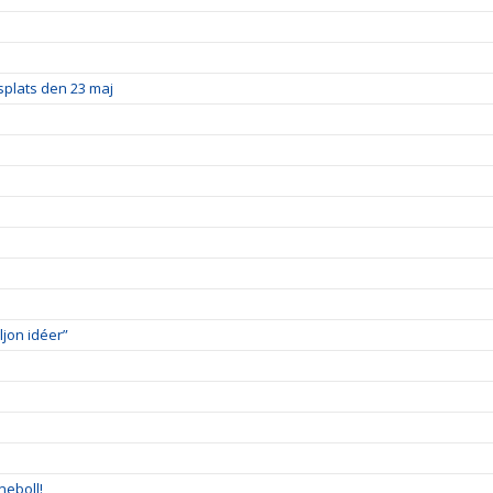
splats den 23 maj
ljon idéer”
neboll!