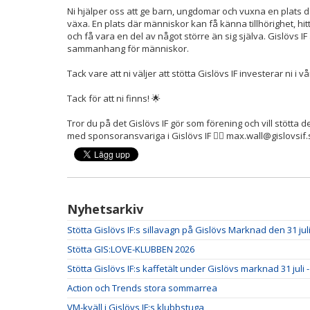
Ni hjälper oss att ge barn, ungdomar och vuxna en plats 
växa. En plats där människor kan få känna tillhörighet, hi
och få vara en del av något större än sig själva. Gislövs IF
sammanhang för människor.
Tack vare att ni väljer att stötta Gislövs IF investerar ni i
Tack för att ni finns! 🌟
Tror du på det Gislövs IF gör som förening och vill stötta
med sponsoransvariga i Gislövs IF 👉🏼 max.wall@gislovsif
Nyhetsarkiv
Stötta Gislövs IF:s sillavagn på Gislövs Marknad den 31 juli
Stötta GIS:LOVE-KLUBBEN 2026
Stötta Gislövs IF:s kaffetält under Gislövs marknad 31 juli -
Action och Trends stora sommarrea
VM-kväll i Gislövs IF:s klubbstuga