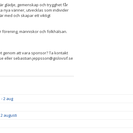
där glädje, gemenskap och trygghet får
tta nya vänner, utvecklas som individer
 är med och skapar ett viktigt
 vår förening, människor och folkhälsan.
 det genom att vara sponsor? Ta kontakt
.se eller sebastian.jeppsson@gislovsif.se
 - 2 aug
 2 augusti