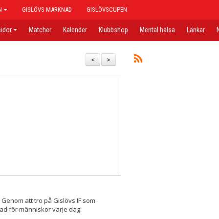
N
GISLÖVS MARKNAD
GISLÖVSCUPEN
idor
Matcher
Kalender
Klubbshop
Mental hälsa
Länkar
<
>
 Genom att tro på Gislövs IF som
nad för människor varje dag.