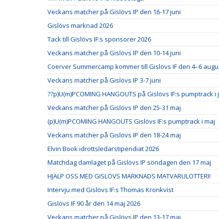
Veckans matcher på Gislövs IP den 16-17 juni
Gislövs marknad 2026
Tack till Gislövs IF:s sponsorer 2026
Veckans matcher på Gislövs IP den 10-14 juni
Coerver Summercamp kommer till Gislövs IF den 4–6 augus
Veckans matcher på Gislövs IP 3-7 juni
??p)U(m)PCOMING HANGOUTS på Gislövs IF:s pumptrack i ju
Veckans matcher på Gislövs IP den 25-31 maj
(p)U(m)PCOMING HANGOUTS Gislövs IF:s pumptrack i maj
Veckans matcher på Gislövs IP den 18-24 maj
Elvin Book idrottsledarstipendiat 2026
Matchdag damlaget på Gislövs IP söndagen den 17 maj
HJÄLP OSS MED GISLÖVS MARKNADS MATVARULOTTERI!
Intervju med Gislövs IF:s Thomas Kronkvist
Gislövs IF 90 år den 14 maj 2026
Veckans matcher på Gislövs IP den 13-17 maj