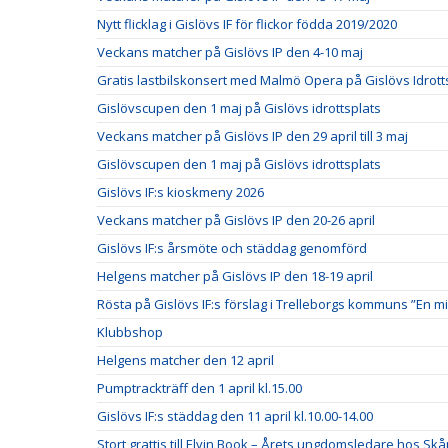
Nytt flicklag i Gislövs IF för flickor födda 2019/2020
Veckans matcher på Gislövs IP den 4-10 maj
Gratis lastbilskonsert med Malmö Opera på Gislövs Idrott
Gislövscupen den 1 maj på Gislövs idrottsplats
Veckans matcher på Gislövs IP den 29 april till 3 maj
Gislövscupen den 1 maj på Gislövs idrottsplats
Gislövs IF:s kioskmeny 2026
Veckans matcher på Gislövs IP den 20-26 april
Gislövs IF:s årsmöte och städdag genomförd
Helgens matcher på Gislövs IP den 18-19 april
Rösta på Gislövs IF:s förslag i Trelleborgs kommuns ”En mi
Klubbshop
Helgens matcher den 12 april
Pumptrackträff den 1 april kl.15.00
Gislövs IF:s städdag den 11 april kl.10.00-14.00
Stort grattis till Elvin Book – Årets ungdomsledare hos Skå