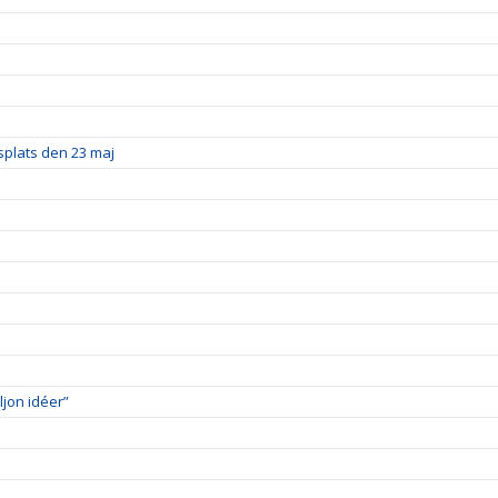
splats den 23 maj
ljon idéer”