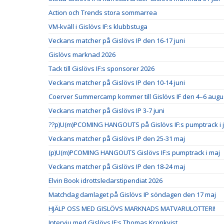
Action och Trends stora sommarrea
VM-kväll i Gislövs IF:s klubbstuga
Veckans matcher på Gislövs IP den 16-17 juni
Gislövs marknad 2026
Tack till Gislövs IF:s sponsorer 2026
Veckans matcher på Gislövs IP den 10-14 juni
Coerver Summercamp kommer till Gislövs IF den 4–6 augus
Veckans matcher på Gislövs IP 3-7 juni
??p)U(m)PCOMING HANGOUTS på Gislövs IF:s pumptrack i ju
Veckans matcher på Gislövs IP den 25-31 maj
(p)U(m)PCOMING HANGOUTS Gislövs IF:s pumptrack i maj
Veckans matcher på Gislövs IP den 18-24 maj
Elvin Book idrottsledarstipendiat 2026
Matchdag damlaget på Gislövs IP söndagen den 17 maj
HJÄLP OSS MED GISLÖVS MARKNADS MATVARULOTTERI!
Intervju med Gislövs IF:s Thomas Kronkvist