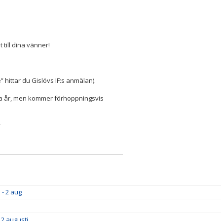
 till dina vänner!
hittar du Gislövs IF:s anmälan).
etta år, men kommer förhoppningsvis
r
 - 2 aug
 2 augusti