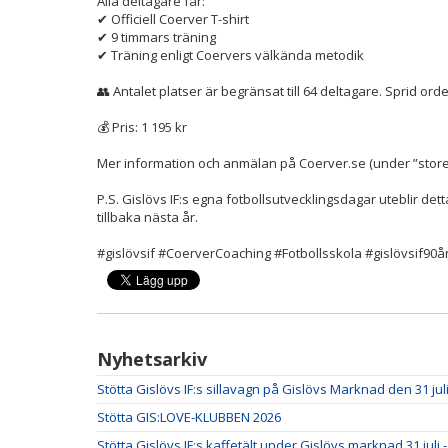
Alla deltagare får:
✔ Officiell Coerver T-shirt
✔ 9 timmars träning
✔ Träning enligt Coervers välkända metodik
👥 Antalet platser är begränsat till 64 deltagare. Sprid ordet
💰 Pris: 1 195 kr
Mer information och anmälan på Coerver.se (under ”store” 
P.S. Gislövs IF:s egna fotbollsutvecklingsdagar uteblir d
tillbaka nästa år.
#gislövsif #CoerverCoaching #Fotbollsskola #gislövsif90å
Nyhetsarkiv
Stötta Gislövs IF:s sillavagn på Gislövs Marknad den 31 juli
Stötta GIS:LOVE-KLUBBEN 2026
Stötta Gislövs IF:s kaffetält under Gislövs marknad 31 juli -