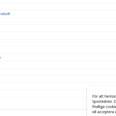
neboll!
n
För att hemsi
SportAdmin. D
frivilliga cook
vill acceptera