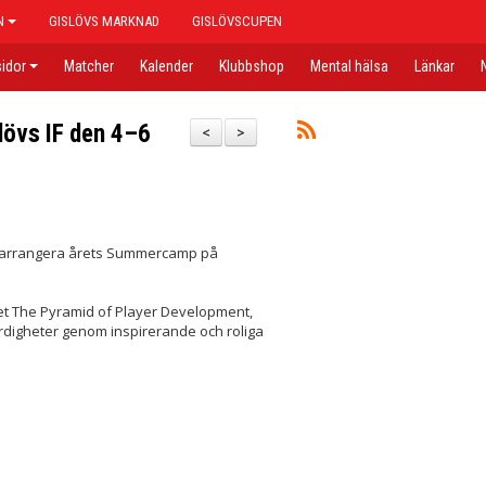
N
GISLÖVS MARKNAD
GISLÖVSCUPEN
idor
Matcher
Kalender
Klubbshop
Mental hälsa
Länkar
övs IF den 4–6
<
>
ng arrangera årets Summercamp på
t The Pyramid of Player Development,
färdigheter genom inspirerande och roliga