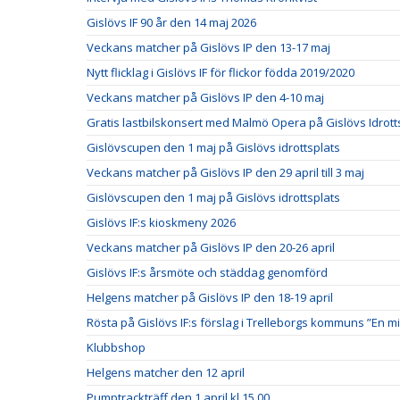
Gislövs IF 90 år den 14 maj 2026
Veckans matcher på Gislövs IP den 13-17 maj
Nytt flicklag i Gislövs IF för flickor födda 2019/2020
Veckans matcher på Gislövs IP den 4-10 maj
Gratis lastbilskonsert med Malmö Opera på Gislövs Idrott
Gislövscupen den 1 maj på Gislövs idrottsplats
Veckans matcher på Gislövs IP den 29 april till 3 maj
Gislövscupen den 1 maj på Gislövs idrottsplats
Gislövs IF:s kioskmeny 2026
Veckans matcher på Gislövs IP den 20-26 april
Gislövs IF:s årsmöte och städdag genomförd
Helgens matcher på Gislövs IP den 18-19 april
Rösta på Gislövs IF:s förslag i Trelleborgs kommuns ”En mi
Klubbshop
Helgens matcher den 12 april
Pumptrackträff den 1 april kl.15.00