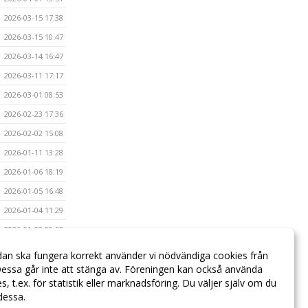
2026-03-15 17:38
2026-03-15 10:47
2026-03-14 16:47
2026-03-11 17:17
2026-03-01 08:53
2026-02-23 17:36
2026-02-02 15:08
2026-01-11 13:28
2026-01-06 18:19
2026-01-05 16:48
2026-01-04 11:29
2026-01-02 09:55
2025-12-20 18:40
dan ska fungera korrekt använder vi nödvändiga cookies från
2025-12-19 23:45
essa går inte att stänga av. Föreningen kan också använda
ies, t.ex. för statistik eller marknadsföring. Du väljer själv om du
 dessa.