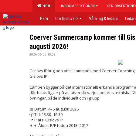
HEM
UNGDOMSSEKTIONEN
SENIORSEKTIONE
Hem
Om Gislövs IF
Våra lag & ledare
Ledars
Coerver Summercamp kommer till Gisl
augusti 2026!
2026-06-03 18:09
Gislövs IF är glada att tillsammans med Coerver Coachi
Gislövs IP.
Campen bygger på det internationellt erkända programme
där fokus ligger på att utveckla varje spelares tekniska 
övningar, både individuellt och i grupp.
📅 Datum: 4–6 augusti 2026
🕜 Tid: 13.30–16.30
📍 Plats: Gislövs IP
👦👧 Ålder: P/F födda 2013–2017