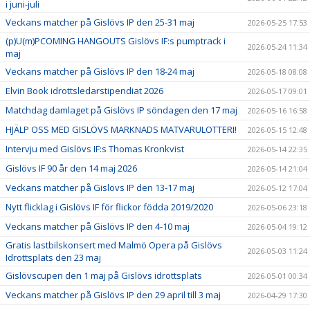
i juni-juli
Veckans matcher på Gislövs IP den 25-31 maj
2026-05-25 17:53
(p)U(m)PCOMING HANGOUTS Gislövs IF:s pumptrack i
2026-05-24 11:34
maj
Veckans matcher på Gislövs IP den 18-24 maj
2026-05-18 08:08
Elvin Book idrottsledarstipendiat 2026
2026-05-17 09:01
Matchdag damlaget på Gislövs IP söndagen den 17 maj
2026-05-16 16:58
HJÄLP OSS MED GISLÖVS MARKNADS MATVARULOTTERI!
2026-05-15 12:48
Intervju med Gislövs IF:s Thomas Kronkvist
2026-05-14 22:35
Gislövs IF 90 år den 14 maj 2026
2026-05-14 21:04
Veckans matcher på Gislövs IP den 13-17 maj
2026-05-12 17:04
Nytt flicklag i Gislövs IF för flickor födda 2019/2020
2026-05-06 23:18
Veckans matcher på Gislövs IP den 4-10 maj
2026-05-04 19:12
Gratis lastbilskonsert med Malmö Opera på Gislövs
2026-05-03 11:24
Idrottsplats den 23 maj
Gislövscupen den 1 maj på Gislövs idrottsplats
2026-05-01 00:34
Veckans matcher på Gislövs IP den 29 april till 3 maj
2026-04-29 17:30