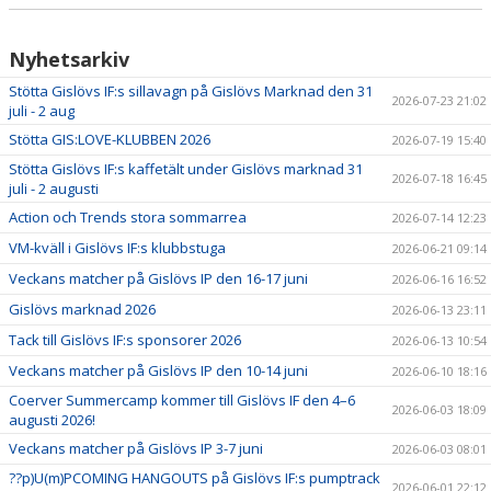
LÄNKAR
NYHETER
Nyhetsarkiv
Stötta Gislövs IF:s sillavagn på Gislövs Marknad den 31
2026-07-23 21:02
juli - 2 aug
Stötta GIS:LOVE-KLUBBEN 2026
2026-07-19 15:40
Stötta Gislövs IF:s kaffetält under Gislövs marknad 31
2026-07-18 16:45
juli - 2 augusti
Action och Trends stora sommarrea
2026-07-14 12:23
VM-kväll i Gislövs IF:s klubbstuga
2026-06-21 09:14
Veckans matcher på Gislövs IP den 16-17 juni
2026-06-16 16:52
Gislövs marknad 2026
2026-06-13 23:11
Tack till Gislövs IF:s sponsorer 2026
2026-06-13 10:54
Veckans matcher på Gislövs IP den 10-14 juni
2026-06-10 18:16
Coerver Summercamp kommer till Gislövs IF den 4–6
2026-06-03 18:09
augusti 2026!
Veckans matcher på Gislövs IP 3-7 juni
2026-06-03 08:01
??p)U(m)PCOMING HANGOUTS på Gislövs IF:s pumptrack
2026-06-01 22:12