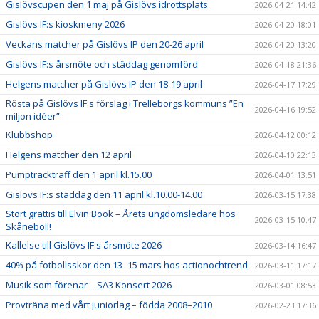
Gislövscupen den 1 maj på Gislövs idrottsplats
2026-04-21 14:42
Gislövs IF:s kioskmeny 2026
2026-04-20 18:01
Veckans matcher på Gislövs IP den 20-26 april
2026-04-20 13:20
Gislövs IF:s årsmöte och städdag genomförd
2026-04-18 21:36
Helgens matcher på Gislövs IP den 18-19 april
2026-04-17 17:29
Rösta på Gislövs IF:s förslag i Trelleborgs kommuns ”En
2026-04-16 19:52
miljon idéer”
Klubbshop
2026-04-12 00:12
Helgens matcher den 12 april
2026-04-10 22:13
Pumptrackträff den 1 april kl.15.00
2026-04-01 13:51
Gislövs IF:s städdag den 11 april kl.10.00-14.00
2026-03-15 17:38
Stort grattis till Elvin Book – Årets ungdomsledare hos
2026-03-15 10:47
Skåneboll!
Kallelse till Gislövs IF:s årsmöte 2026
2026-03-14 16:47
40% på fotbollsskor den 13–15 mars hos actionochtrend
2026-03-11 17:17
Musik som förenar – SA3 Konsert 2026
2026-03-01 08:53
Provträna med vårt juniorlag – födda 2008–2010
2026-02-23 17:36