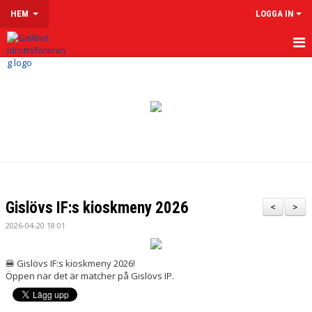
HEM
LOGGA IN
HEM
OM GISLÖVS IF
VÅRA LAG & LEDARE
LEDARSIDOR
MATCHER
Gislövs IF:s kioskmeny 2026
<
>
KALENDER
2026-04-20 18:01
KLUBBSHOP
🍔 Gislövs IF:s kioskmeny 2026!
Öppen när det är matcher på Gislövs IP.
MENTAL HÄLSA