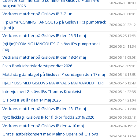
Coerver Summercamp kommer till Gislövs IF den 4–6
2026-06-03 18:09
augusti 2026!
Veckans matcher på Gislövs IP 3-7 juni
2026-06-03 08:01
??p)U(m)PCOMING HANGOUTS på Gislövs IF:s pumptrack
2026-06-01 22:12
i juni-juli
Veckans matcher på Gislövs IP den 25-31 maj
2026-05-25 17:53
(p)U(m)PCOMING HANGOUTS Gislövs IF:s pumptrack i
2026-05-24 11:34
maj
Veckans matcher på Gislövs IP den 18-24 maj
2026-05-18 08:08
Elvin Book idrottsledarstipendiat 2026
2026-05-17 09:01
Matchdag damlaget på Gislövs IP söndagen den 17 maj
2026-05-16 16:58
HJÄLP OSS MED GISLÖVS MARKNADS MATVARULOTTERI!
2026-05-15 12:48
Intervju med Gislövs IF:s Thomas Kronkvist
2026-05-14 22:35
Gislövs IF 90 år den 14 maj 2026
2026-05-14 21:04
Veckans matcher på Gislövs IP den 13-17 maj
2026-05-12 17:04
Nytt flicklag i Gislövs IF för flickor födda 2019/2020
2026-05-06 23:18
Veckans matcher på Gislövs IP den 4-10 maj
2026-05-04 19:12
Gratis lastbilskonsert med Malmö Opera på Gislövs
2026-05-03 11:24