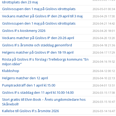
Idrottsplats den 23 maj
Gislövscupen den 1 maj på Gislövs idrottsplats
2026-05-01 00:34
Veckans matcher på Gislövs IP den 29 april till 3 maj
2026-04-29 17:30
Gislövscupen den 1 maj på Gislövs idrottsplats
2026-04-21 14:42
Gislövs IF:s kioskmeny 2026
2026-04-20 18:01
Veckans matcher på Gislövs IP den 20-26 april
2026-04-20 13:20
Gislövs IF:s årsmöte och städdag genomförd
2026-04-18 21:36
Helgens matcher på Gislövs IP den 18-19 april
2026-04-17 17:29
Rösta på Gislövs IF:s förslag i Trelleborgs kommuns ”En
2026-04-16 19:52
miljon idéer”
Klubbshop
2026-04-12 00:12
Helgens matcher den 12 april
2026-04-10 22:13
Pumptrackträff den 1 april kl.15.00
2026-04-01 13:51
Gislövs IF:s städdag den 11 april kl.10.00-14.00
2026-03-15 17:38
Stort grattis till Elvin Book – Årets ungdomsledare hos
2026-03-15 10:47
Skåneboll!
Kallelse till Gislövs IF:s årsmöte 2026
2026-03-14 16:47