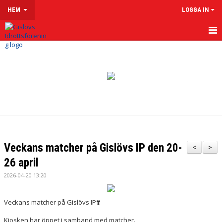
HEM
LOGGA IN
HEM
OM GISLÖVS IF
VÅRA LAG & LEDARE
LEDARSIDOR
MATCHER
Veckans matcher på Gislövs IP den 20-
<
>
KALENDER
26 april
2026-04-20 13:20
KLUBBSHOP
MENTAL HÄLSA
Veckans matcher på Gislövs IP❣️
Kiosken har öppet i samband med matcher.