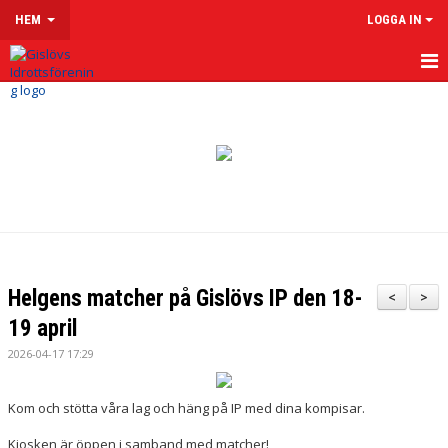
HEM
LOGGA IN
HEM
OM GISLÖVS IF
VÅRA LAG & LEDARE
LEDARSIDOR
MATCHER
Helgens matcher på Gislövs IP den 18-
<
>
KALENDER
19 april
2026-04-17 17:29
KLUBBSHOP
MENTAL HÄLSA
Kom och stötta våra lag och häng på IP med dina kompisar.
Kiosken är öppen i samband med matcher!