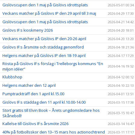
Gislövscupen den 1 maj på Gislövs idrottsplats
2026-05-01 00:34
Veckans matcher på Gislövs IP den 29 april till 3 maj
2026-04-29 17:30
Gislövscupen den 1 maj på Gislövs idrottsplats
2026-04-21 14:42
Gislövs IF:s kioskmeny 2026
2026-04-20 18:01
Veckans matcher på Gislövs IP den 20-26 april
2026-04-20 13:20
Gislövs IF:s årsmöte och städdag genomförd
2026-04-18 21:36
Helgens matcher på Gislövs IP den 18-19 april
2026-04-17 17:29
Rösta på Gislövs IF:s förslag i Trelleborgs kommuns ”En
2026-04-16 19:52
miljon idéer”
Klubbshop
2026-04-12 00:12
Helgens matcher den 12 april
2026-04-10 22:13
Pumptrackträff den 1 april kl.15.00
2026-04-01 13:51
Gislövs IF:s städdag den 11 april kl.10.00-14.00
2026-03-15 17:38
Stort grattis till Elvin Book – Årets ungdomsledare hos
2026-03-15 10:47
Skåneboll!
Kallelse till Gislövs IF:s årsmöte 2026
2026-03-14 16:47
40% på fotbollsskor den 13–15 mars hos actionochtrend
2026-03-11 17:17