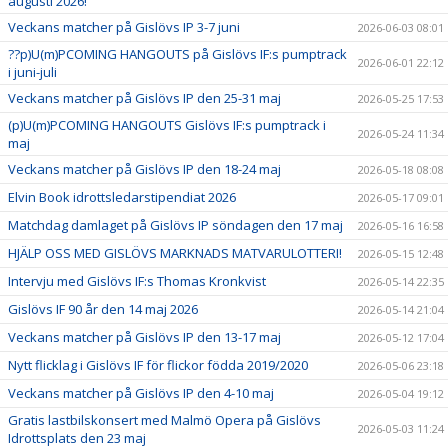
augusti 2026!
Veckans matcher på Gislövs IP 3-7 juni
2026-06-03 08:01
??p)U(m)PCOMING HANGOUTS på Gislövs IF:s pumptrack
2026-06-01 22:12
i juni-juli
Veckans matcher på Gislövs IP den 25-31 maj
2026-05-25 17:53
(p)U(m)PCOMING HANGOUTS Gislövs IF:s pumptrack i
2026-05-24 11:34
maj
Veckans matcher på Gislövs IP den 18-24 maj
2026-05-18 08:08
Elvin Book idrottsledarstipendiat 2026
2026-05-17 09:01
Matchdag damlaget på Gislövs IP söndagen den 17 maj
2026-05-16 16:58
HJÄLP OSS MED GISLÖVS MARKNADS MATVARULOTTERI!
2026-05-15 12:48
Intervju med Gislövs IF:s Thomas Kronkvist
2026-05-14 22:35
Gislövs IF 90 år den 14 maj 2026
2026-05-14 21:04
Veckans matcher på Gislövs IP den 13-17 maj
2026-05-12 17:04
Nytt flicklag i Gislövs IF för flickor födda 2019/2020
2026-05-06 23:18
Veckans matcher på Gislövs IP den 4-10 maj
2026-05-04 19:12
Gratis lastbilskonsert med Malmö Opera på Gislövs
2026-05-03 11:24
Idrottsplats den 23 maj