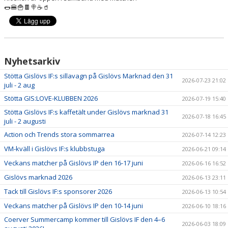
LÄNKAR
🌭🍔🍟🍫🍭☕️🥤
NYHETER
Nyhetsarkiv
Stötta Gislövs IF:s sillavagn på Gislövs Marknad den 31
2026-07-23 21:02
juli - 2 aug
Stötta GIS:LOVE-KLUBBEN 2026
2026-07-19 15:40
Stötta Gislövs IF:s kaffetält under Gislövs marknad 31
2026-07-18 16:45
juli - 2 augusti
Action och Trends stora sommarrea
2026-07-14 12:23
VM-kväll i Gislövs IF:s klubbstuga
2026-06-21 09:14
Veckans matcher på Gislövs IP den 16-17 juni
2026-06-16 16:52
Gislövs marknad 2026
2026-06-13 23:11
Tack till Gislövs IF:s sponsorer 2026
2026-06-13 10:54
Veckans matcher på Gislövs IP den 10-14 juni
2026-06-10 18:16
Coerver Summercamp kommer till Gislövs IF den 4–6
2026-06-03 18:09