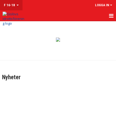
F 16-18
LOGGA IN
HEM
NYHETER
KALENDER
MATCHER
TRUPPEN
Nyheter
KONTAKT