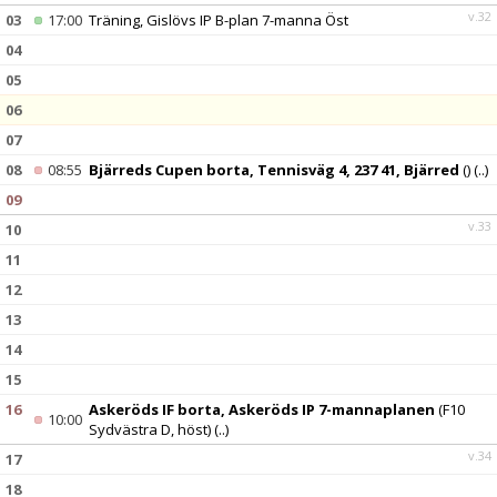
v.32
03
17:00
Träning, Gislövs IP B-plan 7-manna Öst
04
05
06
07
08
08:55
Bjärreds Cupen borta, Tennisväg 4, 237 41, Bjärred
()
(..)
09
v.33
10
11
12
13
14
15
16
Askeröds IF borta, Askeröds IP 7-mannaplanen
(F10
10:00
Sydvästra D, höst)
(..)
v.34
17
18