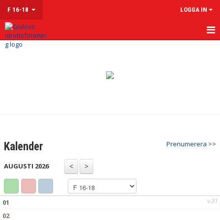
F 16-18
LOGGA IN
HEM
NYHETER
KALENDER
MATCHER
TRUPPEN
Prenumerera >>
Kalender
KONTAKT
AUGUSTI 2026
v.31
01
02