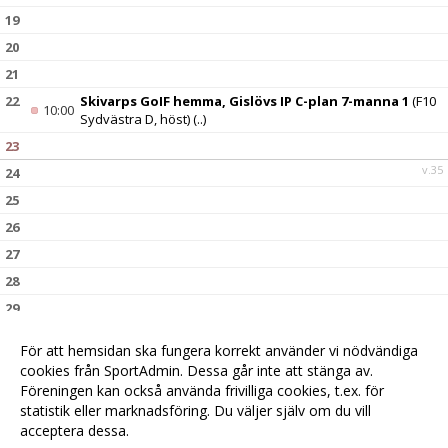
19
20
21
22
Skivarps GoIF hemma, Gislövs IP C-plan 7-manna 1
(F10
10:00
Sydvästra D, höst)
(..)
23
v.35
24
25
26
27
28
29
30
Tomelilla IF borta, Tomelilla IP B-plan 7-manna 1
(F10
14:00
För att hemsidan ska fungera korrekt använder vi nödvändiga
Sydvästra D, höst)
(..)
cookies från SportAdmin. Dessa går inte att stänga av.
v.36
31
Föreningen kan också använda frivilliga cookies, t.ex. för
statistik eller marknadsföring. Du väljer själv om du vill
acceptera dessa.