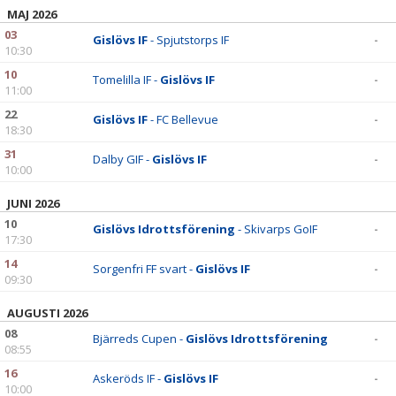
MAJ 2026
03
Gislövs IF
- Spjutstorps IF
-
10:30
10
Tomelilla IF -
Gislövs IF
-
11:00
22
Gislövs IF
- FC Bellevue
-
18:30
31
Dalby GIF -
Gislövs IF
-
10:00
JUNI 2026
10
Gislövs Idrottsförening
- Skivarps GoIF
-
17:30
14
Sorgenfri FF svart -
Gislövs IF
-
09:30
AUGUSTI 2026
08
Bjärreds Cupen -
Gislövs Idrottsförening
-
08:55
16
Askeröds IF -
Gislövs IF
-
10:00