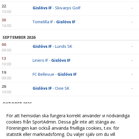
22
Gislövs IF
- Skivarps GoIF
-
10:00
30
Tomelilla IF -
Gislövs IF
-
14:00
SEPTEMBER 2026
06
Gislövs IF
- Lunds SK
-
09:00
13
Linero IF -
Gislövs IF
-
10:00
19
FC Bellevue -
Gislövs IF
-
09:00
26
Gislövs IF
- Oxie SK
-
10:00
OKTOBER 2026
04
Dalby GIF -
Gislövs IF
-
För att hemsidan ska fungera korrekt använder vi nödvändiga
14:00
cookies från SportAdmin. Dessa går inte att stänga av.
10
Gislövs IF
- Furulunds IK
-
Föreningen kan också använda frivilliga cookies, t.ex. för
13:00
statistik eller marknadsföring. Du väljer själv om du vill