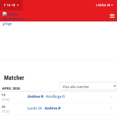
F 16-18
LOGGA IN
HEM
NYHETER
KALENDER
MATCHER
TRUPPEN
Matcher
KONTAKT
APRIL 2026
19
Gislövs IF
- Röstånga IS
-
10:00
26
Lunds SK -
Gislövs IF
-
10:30