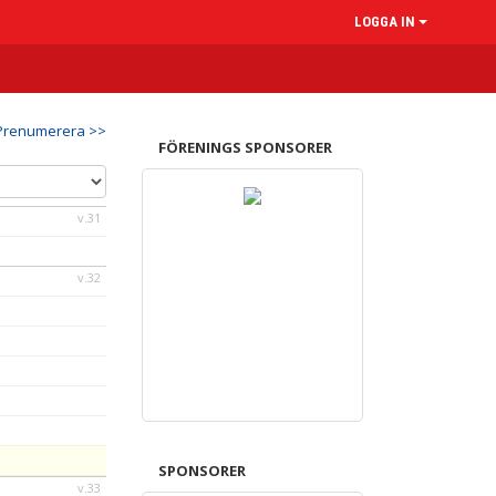
LOGGA IN
Prenumerera >>
FÖRENINGS SPONSORER
v.31
v.32
SPONSORER
v.33