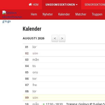
HEM
UNGDOMSSEKTIONEN
SENIORSEKTION
Hem
Nyheter
Kalender
Matcher
Truppen
Kalender
AUGUSTI 2026
01
lör
02
sön
03
mån
04
tis
05
ons
06
tor
07
fre
08
lör
09
sön
10
mån
17:30 - 18:30
Träning, Gislövs IP D-plan