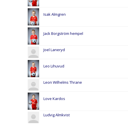
Isak Almgren
Jack Borgström hempel
Joel Laneryd
Leo Lihuvud
Leon Wilhelms Thrane
Love Kardos
Ludvig Almkvist