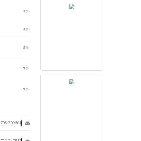
6 år
6 år
6 år
7 år
7 år
0705-209601
0729-247817