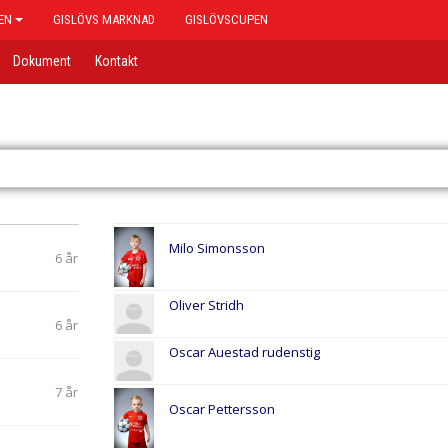
EN
GISLÖVS MARKNAD
GISLÖVSCUPEN
Dokument
Kontakt
Milo Simonsson
6 år
Oliver Stridh
6 år
Oscar Auestad rudenstig
7 år
Oscar Pettersson