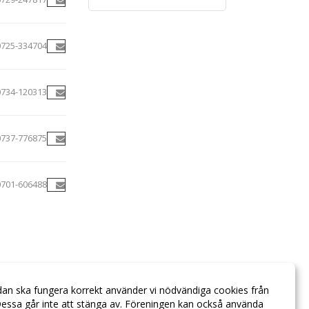
0725-334704
0734-120313
0737-776875
0701-606488
dan ska fungera korrekt använder vi nödvändiga cookies från
essa går inte att stänga av. Föreningen kan också använda