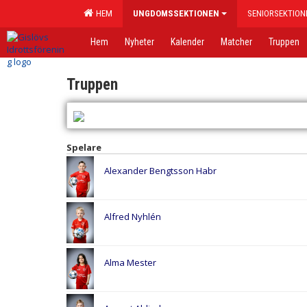
HEM
UNGDOMSSEKTIONEN
SENIORSEKTION
Hem
Nyheter
Kalender
Matcher
Truppen
Truppen
Spelare
Alexander Bengtsson Habr
Alfred Nyhlén
Alma Mester