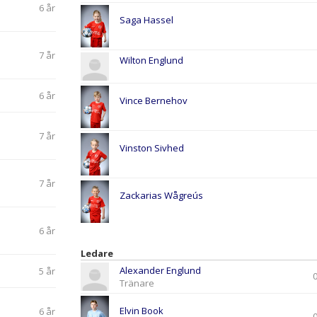
6 år
Saga Hassel
7 år
Wilton Englund
6 år
Vince Bernehov
7 år
Vinston Sivhed
7 år
Zackarias Wågreús
6 år
Ledare
Alexander Englund
5 år
Tränare
Elvin Book
6 år