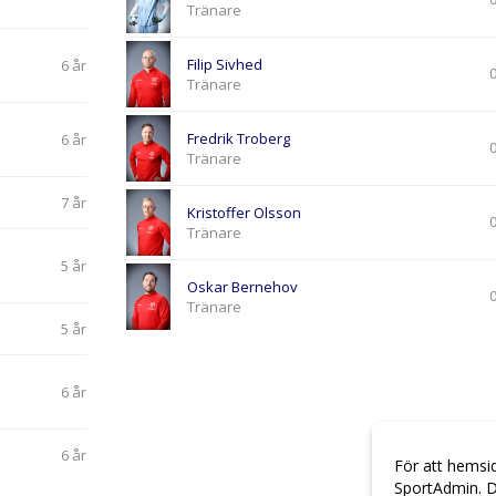
Tränare
Filip Sivhed
6 år
Tränare
Fredrik Troberg
6 år
Tränare
7 år
Kristoffer Olsson
Tränare
5 år
Oskar Bernehov
Tränare
5 år
6 år
6 år
För att hemsi
SportAdmin. D