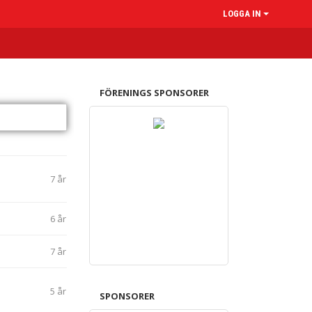
LOGGA IN
FÖRENINGS SPONSORER
7 år
6 år
7 år
5 år
SPONSORER