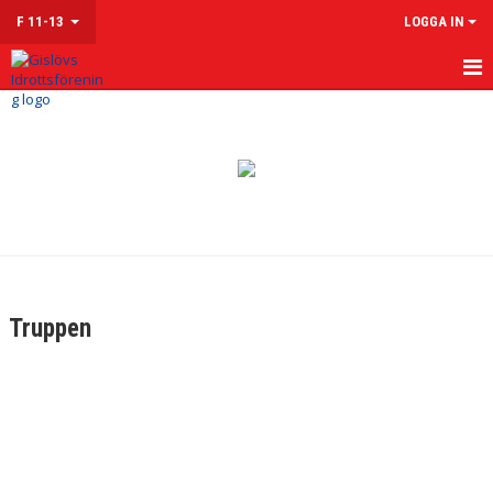
F 11-13
LOGGA IN
HEM
NYHETER
KALENDER
MATCHER
TRUPPEN
Truppen
KONTAKT