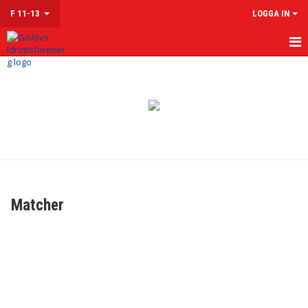
F 11-13
LOGGA IN
HEM
NYHETER
KALENDER
MATCHER
TRUPPEN
Matcher
KONTAKT