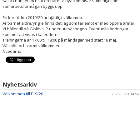
Så ta chansen och låt ert barn få nya kompisar samtidigt som
samarbetsförmågan byggs upp.
Flickor födda 2019/20 är hjärtligt välkomna.
Är barnet äldre/yngre finns det lag som tar emot er med öppna armar.
Vi håller till på Gislövs IP under utesäsongen. Eventuella ändringar
kommer att visas i kalendern!
Träningarna är 17:00 till 18:00 på måndagar med start 18 maj.
Väl mött och varmt välkommen!
//Ledarna
Nyhetsarkiv
Välkommen till F19/20
2026-05-11 14:56