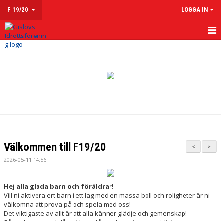
F 19/20
LOGGA IN
HEM
NYHETER
KALENDER
MATCHER
TRUPPEN
Välkommen till F19/20
<
>
KONTAKT
2026-05-11 14:56
Hej alla glada barn och föräldrar!
Vill ni aktivera ert barn i ett lag med en massa boll och roligheter är ni
välkomna att prova på och spela med oss!
Det viktigaste av allt är att alla känner glädje och gemenskap!