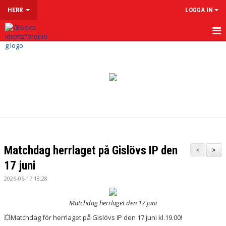
HERR
LOGGA IN
HEM
NYHETER
KALENDER
MATCHER
TRUPPEN
Matchdag herrlaget på Gislövs IP den
<
>
KONTAKT
17 juni
2026-06-17 18:28
Matchdag herrlaget den 17 juni
💥Matchdag för herrlaget på Gislövs IP den 17 juni kl.19.00!