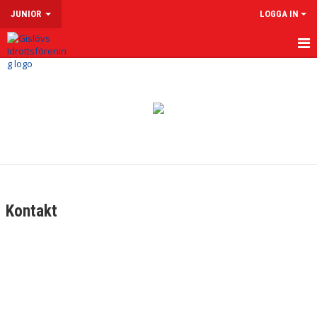
JUNIOR
LOGGA IN
HEM
NYHETER
KALENDER
MATCHER
TRUPPEN
Kontakt
BILDGALLERI
DOKUMENT
KONTAKT