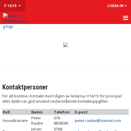
F 14/15
LOGGA IN
HEM
NYHETER
KALENDER
MATCHER
TRUPPEN
Kontaktpersoner
KONTAKT
För att komma i kontakt med någon av ledarna i F14/15 för provspel
eller dylikt var god använd nedanstående kontaktuppgifter:
Roll
Namn
Telefon
E-post
Peter
076-
Huvudtränare
peter.raabe@hotmail.com
Raabe
8838589
Johan
0708-