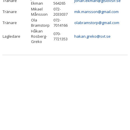
Tränare
johan.ekman@gislovsif.se
Ekman
564265
Mikael
072-
Tränare
mik.mansson@gmail.com
Månsson
2033037
Ola
072-
Tränare
olabramstorp@gmail.com
Bramstorp
7014166
Håkan
070-
Lagledare
Rosberg-
hakan.greko@svt.se
7721353
Greko