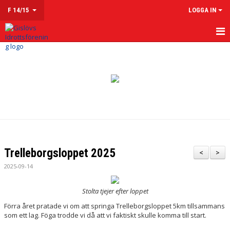
F 14/15
LOGGA IN
HEM
NYHETER
KALENDER
MATCHER
TRUPPEN
Trelleborgsloppet 2025
<
>
KONTAKT
2025-09-14
Stolta tjejer efter loppet
Förra året pratade vi om att springa Trelleborgsloppet 5km tillsammans
som ett lag. Föga trodde vi då att vi faktiskt skulle komma till start.