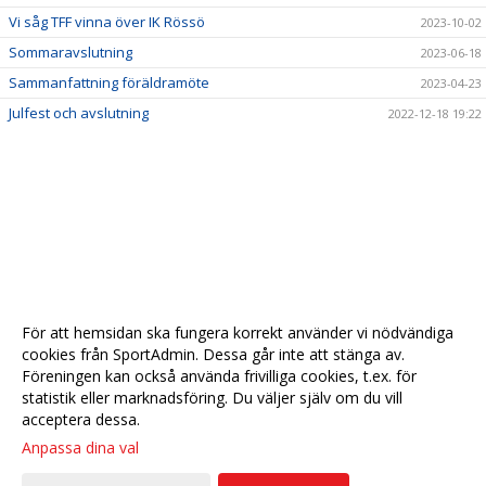
Vi såg TFF vinna över IK Rössö
2023-10-02
Sommaravslutning
2023-06-18
Sammanfattning föräldramöte
2023-04-23
Julfest och avslutning
2022-12-18 19:22
För att hemsidan ska fungera korrekt använder vi nödvändiga
cookies från SportAdmin. Dessa går inte att stänga av.
Föreningen kan också använda frivilliga cookies, t.ex. för
statistik eller marknadsföring. Du väljer själv om du vill
acceptera dessa.
Anpassa dina val
Cookie-
Gå till