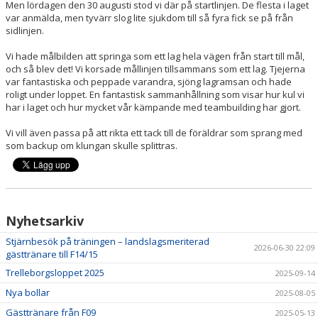
Men lördagen den 30 augusti stod vi där på startlinjen. De flesta i laget
var anmälda, men tyvärr slog lite sjukdom till så fyra fick se på från
sidlinjen.
Vi hade målbilden att springa som ett lag hela vägen från start till mål,
och så blev det! Vi korsade mållinjen tillsammans som ett lag. Tjejerna
var fantastiska och peppade varandra, sjöng lagramsan och hade
roligt under loppet. En fantastisk sammanhållning som visar hur kul vi
har i laget och hur mycket vår kämpande med teambuilding har gjort.
Vi vill även passa på att rikta ett tack till de föräldrar som sprang med
som backup om klungan skulle splittras.
Nyhetsarkiv
Stjärnbesök på träningen – landslagsmeriterad
2026-06-30 22:09
gästtränare till F14/15
Trelleborgsloppet 2025
2025-09-14
Nya bollar
2025-08-05
Gästtränare från F09
2025-05-13