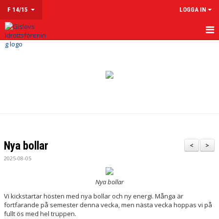
F 14/15
LOGGA IN
HEM
NYHETER
KALENDER
MATCHER
TRUPPEN
Nya bollar
<
>
KONTAKT
2025-08-05
Nya bollar
Vi kickstartar hösten med nya bollar och ny energi. Många är
fortfarande på semester denna vecka, men nästa vecka hoppas vi på
fullt ös med hel truppen.