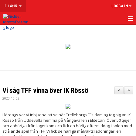
F 14/15
LOGGA IN
HEM
NYHETER
KALENDER
MATCHER
TRUPPEN
Vi såg TFF vinna över IK Rössö
<
>
KONTAKT
2023-10-02
I lördags var vi inbjudna att se när Trelleborgs FFs damlag tog sig an IK
Rössö från Uddevalla hemma på Vångavallen i Elitettan. Över 50 tjejer
och anhöriga från laget kom och fick en härlig eftermiddag i solen med
strålande spel från TFF. Vi fick se härliga målvaktsräddningar, en