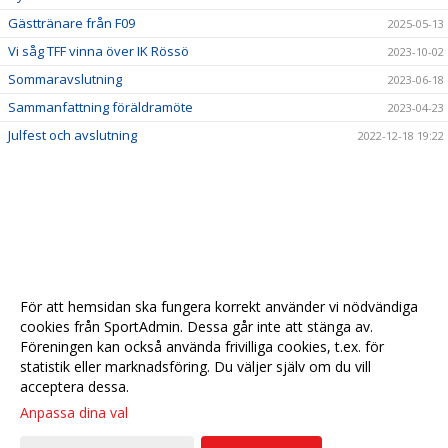
Gästtränare från F09
2025-05-13
Vi såg TFF vinna över IK Rössö
2023-10-02
Sommaravslutning
2023-06-18
Sammanfattning föräldramöte
2023-04-23
Julfest och avslutning
2022-12-18 19:22
För att hemsidan ska fungera korrekt använder vi nödvändiga
cookies från SportAdmin. Dessa går inte att stänga av.
Föreningen kan också använda frivilliga cookies, t.ex. för
statistik eller marknadsföring. Du väljer själv om du vill
acceptera dessa.
Anpassa dina val
Cookie-
Gå till