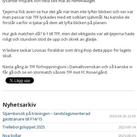
lysande frispark och hela sex mål av hemmalaget.
Tjejerna fick även se hur det går när man inte lyfter blicken och ser var
man passar när TFF lyckades med ett solklart självmål. Nu kanske de
förstår varför vi tjatar på dem att lyfta blicken på planen.
Hur gick matchen då? 6-1 till TFF, men det viktigaste var att tjejerna hade
roligt och stundom stod de upp och skrek av glädje.
Vi ledare tackar Lovisas föräldrar som drog ihop detta jippo för lagets
skull.
Nästa gång är TFF förhoppningsvis i Damallsvenskan och så kanske vi
får gå och se en stormatch såsom TFF mot FC Rosengård.
Nyhetsarkiv
Stjärnbesök på träningen – landslagsmeriterad
2026-06-30 22:09
gästtränare till F14/15
Trelleborgsloppet 2025
2025-09-14
Nya bollar
2025-08-05