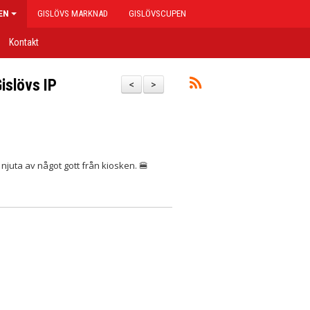
EN
GISLÖVS MARKNAD
GISLÖVSCUPEN
Kontakt
islövs IP
<
>
t njuta av något gott från kiosken. 🍔