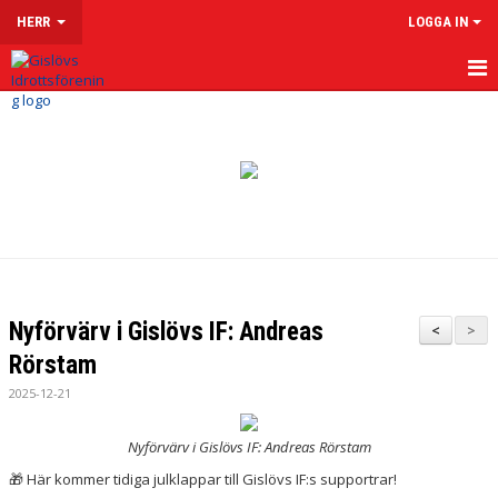
HERR
LOGGA IN
HEM
NYHETER
KALENDER
MATCHER
TRUPPEN
Nyförvärv i Gislövs IF: Andreas
<
>
KONTAKT
Rörstam
2025-12-21
Nyförvärv i Gislövs IF: Andreas Rörstam
🎁 Här kommer tidiga julklappar till Gislövs IF:s supportrar!