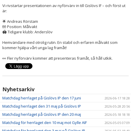
Vi rivstartar presentationen av nyförvärv in till Gislövs IF – och först ut
är:
🌟 Andreas Rörstam
🧤 Position: Målvakt
🏟 Tidigare klubb: Anderslöv
Hemvändare med otrolig rutin. En stabil och erfaren målvakt som
kommer hjälpa vårt unga lag framåt!
👀 Fler nyförvärv kommer att presenteras framåt, så håll utkik.
Nyhetsarkiv
Matchdag herrlaget på Gislövs IP den 17 juni
2026-06-17 18:28
Matchdag herrlaget den 31 maj på Gislövs IP
2026-05-28 20:56
Matchdag herrlaget på Gislövs IP den 20 maj
2026-05-18 18:18
Matchdag för herrlaget den 10 maj mot Gylle AIF
2026-05-05 07:09
Matchdag för herrlaget den 3 maj på Gislövs IP
2026-05-02 18:40