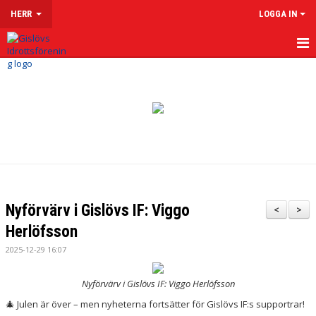
HERR
LOGGA IN
HEM
NYHETER
KALENDER
MATCHER
TRUPPEN
Nyförvärv i Gislövs IF: Viggo
<
>
KONTAKT
Herlöfsson
2025-12-29 16:07
Nyförvärv i Gislövs IF: Viggo Herlöfsson
🎄 Julen är över – men nyheterna fortsätter för Gislövs IF:s supportrar!