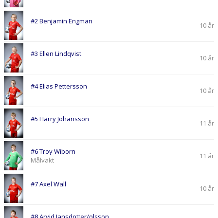
#2 Benjamin Engman
10 år
#3 Ellen Lindqvist
10 år
#4 Elias Pettersson
10 år
#5 Harry Johansson
11 år
#6 Troy Wiborn
11 år
Målvakt
#7 Axel Wall
10 år
#8 Arvid Jansdotter/olsson