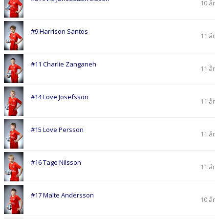
10 år
#9 Harrison Santos
11 år
#11 Charlie Zanganeh
11 år
#14 Love Josefsson
11 år
#15 Love Persson
11 år
#16 Tage Nilsson
11 år
#17 Malte Andersson
10 år