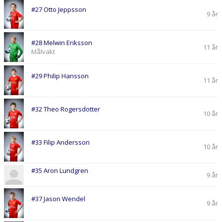
#27 Otto Jeppsson
9 år
#28 Melwin Eriksson
11 år
Målvakt
#29 Philip Hansson
11 år
#32 Theo Rogersdotter
10 år
#33 Filip Andersson
10 år
#35 Aron Lundgren
9 år
#37 Jason Wendel
9 år