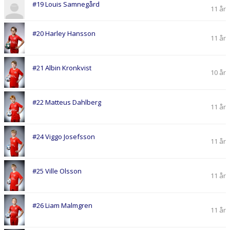
#19 Louis Samnegård
11 år
#20 Harley Hansson
11 år
#21 Albin Kronkvist
10 år
#22 Matteus Dahlberg
11 år
#24 Viggo Josefsson
11 år
#25 Ville Olsson
11 år
#26 Liam Malmgren
11 år