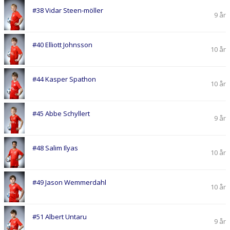
#38 Vidar Steen-möller
9 år
#40 Elliott Johnsson
10 år
#44 Kasper Spathon
10 år
#45 Abbe Schyllert
9 år
#48 Salim Ilyas
10 år
#49 Jason Wemmerdahl
10 år
#51 Albert Untaru
9 år