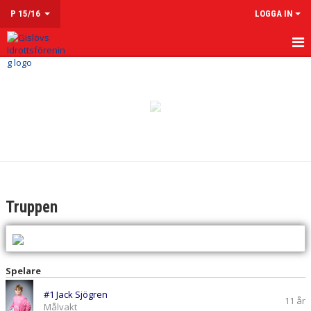
P 15/16
LOGGA IN
HEM
NYHETER
KALENDER
MATCHER
TRUPPEN
Truppen
KONTAKT
Spelare
#1 Jack Sjögren
11 år
Målvakt