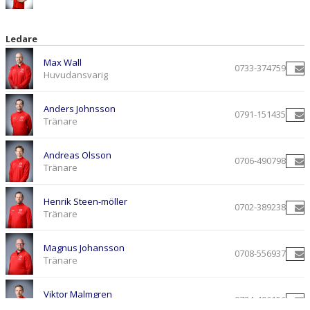
Ledare
Max Wall
0733-374759
Huvudansvarig
Anders Johnsson
0791-151435
Tränare
Andreas Olsson
0706-490798
Tränare
Henrik Steen-möller
0702-389238
Tränare
Magnus Johansson
0708-556937
Tränare
Viktor Malmgren
0734-406156
Tränare