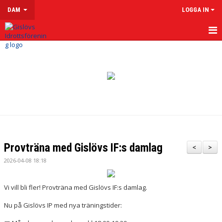
DAM
LOGGA IN
HEM
NYHETER
KALENDER
MATCHER
TRUPPEN
Provträna med Gislövs IF:s damlag
<
>
KONTAKT
2026-04-08 18:18
Vi vill bli fler! Provträna med Gislövs IF:s damlag.
Nu på Gislövs IP med nya träningstider: