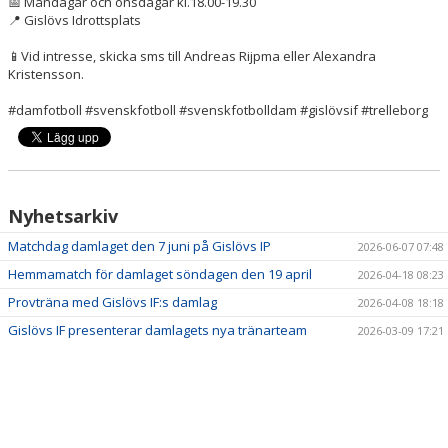
📅 Måndagar och onsdagar kl.18.00-19.30
📍 Gislövs Idrottsplats
📱Vid intresse, skicka sms till Andreas Rijpma eller Alexandra
Kristensson.
#damfotboll #svenskfotboll #svenskfotbolldam #gislövsif #trelleborg
Nyhetsarkiv
Matchdag damlaget den 7 juni på Gislövs IP
2026-06-07 07:48
Hemmamatch för damlaget söndagen den 19 april
2026-04-18 08:23
Provträna med Gislövs IF:s damlag
2026-04-08 18:18
Gislövs IF presenterar damlagets nya tränarteam
2026-03-09 17:21