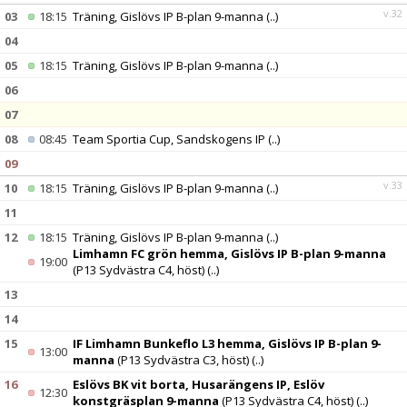
v.32
03
18:15
Träning, Gislövs IP B-plan 9-manna
(..)
04
05
18:15
Träning, Gislövs IP B-plan 9-manna
(..)
06
07
08
08:45
Team Sportia Cup, Sandskogens IP
(..)
09
v.33
10
18:15
Träning, Gislövs IP B-plan 9-manna
(..)
11
12
18:15
Träning, Gislövs IP B-plan 9-manna
(..)
Limhamn FC grön hemma, Gislövs IP B-plan 9-manna
19:00
(P13 Sydvästra C4, höst)
(..)
13
14
15
IF Limhamn Bunkeflo L3 hemma, Gislövs IP B-plan 9-
13:00
manna
(P13 Sydvästra C3, höst)
(..)
16
Eslövs BK vit borta, Husarängens IP, Eslöv
12:30
konstgräsplan 9-manna
(P13 Sydvästra C4, höst)
(..)