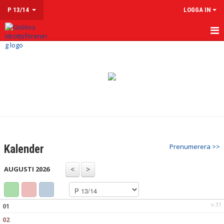
P 13/14
LOGGA IN
HEM
NYHETER
KALENDER
MATCHER
TRUPPEN
Prenumerera >>
Kalender
KONTAKT
AUGUSTI 2026
v.31
01
02