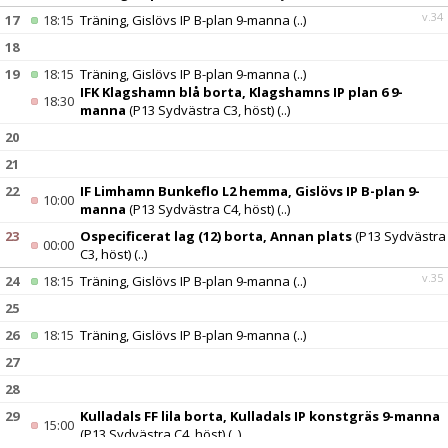
v.34
17
18:15
Träning, Gislövs IP B-plan 9-manna
(..)
18
19
18:15
Träning, Gislövs IP B-plan 9-manna
(..)
IFK Klagshamn blå borta, Klagshamns IP plan 6 9-
18:30
manna
(P13 Sydvästra C3, höst)
(..)
20
21
22
IF Limhamn Bunkeflo L2 hemma, Gislövs IP B-plan 9-
10:00
manna
(P13 Sydvästra C4, höst)
(..)
23
Ospecificerat lag (12) borta, Annan plats
(P13 Sydvästra
00:00
C3, höst)
(..)
v.35
24
18:15
Träning, Gislövs IP B-plan 9-manna
(..)
25
26
18:15
Träning, Gislövs IP B-plan 9-manna
(..)
27
28
29
Kulladals FF lila borta, Kulladals IP konstgräs 9-manna
15:00
(P13 Sydvästra C4, höst)
(..)