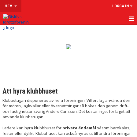
HEM
LOGGA IN
HEM
OM GISLÖVS IF
VÅRA LAG & LEDARE
LEDARSIDOR
EKONOMI
Att hyra klubbhuset
LEDARKLÄDER
Klubbstugan disponeras av hela föreningen. Vill ert lag använda den
för möten, lagkvällar eller övernattningar så bokas den genom drift-
MATERIAL
och fastighetsansvarig Anders Carlsson. Det kostar inget för laget att
använda klubbstugan.
DOMARE
Ledare kan hyra klubbhuset för
privata ändamål
såsom barnkalas,
fester eller dylikt. Klubbhuset kan också hyras ut till andra föreningar