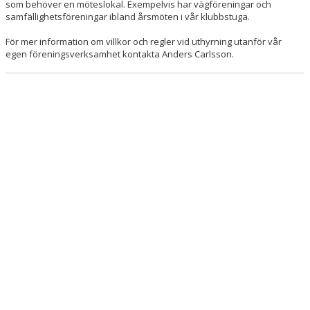
PLAN/HALL/LOKALBOKNINGAR
som behöver en möteslokal. Exempelvis har vägföreningar och
samfällighetsföreningar ibland årsmöten i vår klubbstuga.
KIOSK
För mer information om villkor och regler vid uthyrning utanför vår
egen föreningsverksamhet kontakta Anders Carlsson.
IDROTTSPLATSEN
HYRA KLUBBHUSET
BOKNINGSVY KLUBBSTUGA
MATCHER
KALENDER
KLUBBSHOP
MENTAL HÄLSA
LÄNKAR
NYHETER