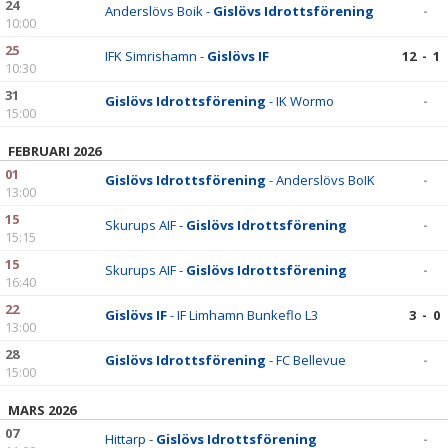
24
Anderslövs Boik -
Gislövs Idrottsförening
-
10:00
25
IFK Simrishamn -
Gislövs IF
12 - 1
10:30
31
Gislövs Idrottsförening
- IK Wormo
-
15:00
FEBRUARI 2026
01
Gislövs Idrottsförening
- Anderslövs BoIK
-
13:00
15
Skurups AIF -
Gislövs Idrottsförening
-
15:15
15
Skurups AIF -
Gislövs Idrottsförening
-
16:40
22
Gislövs IF
- IF Limhamn Bunkeflo L3
3 - 0
13:00
28
Gislövs Idrottsförening
- FC Bellevue
-
15:00
MARS 2026
07
Hittarp -
Gislövs Idrottsförening
-