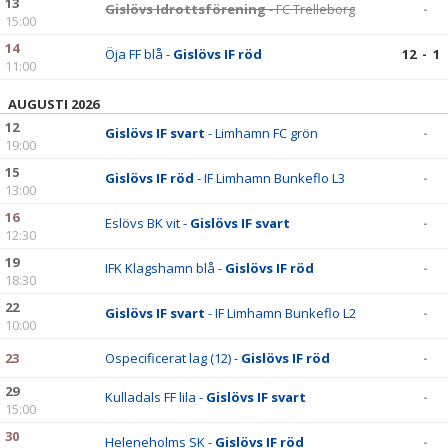
13
Gislövs Idrottsförening
- FC Trelleborg
-
15:00
14
Öja FF blå -
Gislövs IF röd
12 - 1
11:00
AUGUSTI 2026
12
Gislövs IF svart
- Limhamn FC grön
-
19:00
15
Gislövs IF röd
- IF Limhamn Bunkeflo L3
-
13:00
16
Eslövs BK vit -
Gislövs IF svart
-
12:30
19
IFK Klagshamn blå -
Gislövs IF röd
-
18:30
22
Gislövs IF svart
- IF Limhamn Bunkeflo L2
-
10:00
23
Ospecificerat lag (12) -
Gislövs IF röd
-
29
Kulladals FF lila -
Gislövs IF svart
-
15:00
30
Heleneholms SK -
Gislövs IF röd
-