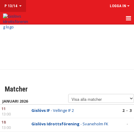
P 13/14
LOGGA IN
HEM
NYHETER
KALENDER
MATCHER
TRUPPEN
Matcher
KONTAKT
JANUARI 2026
11
Gislövs IF
- Vellinge IF 2
2 - 3
13:00
18
Gislövs Idrottsförening
- Svaneholm FK
-
13:00