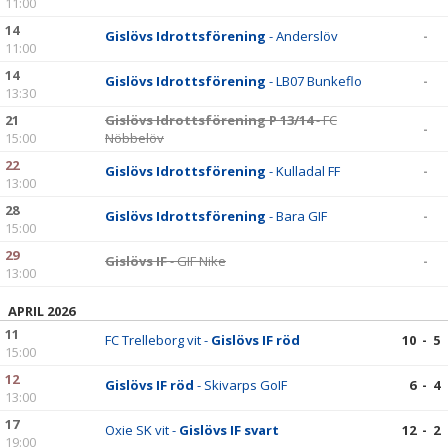
11:00
14
Gislövs Idrottsförening
- Anderslöv
-
11:00
14
Gislövs Idrottsförening
- LB07 Bunkeflo
-
13:30
21
Gislövs Idrottsförening P 13/14
- FC
-
15:00
Nöbbelöv
22
Gislövs Idrottsförening
- Kulladal FF
-
13:00
28
Gislövs Idrottsförening
- Bara GIF
-
15:00
29
Gislövs IF
- GIF Nike
-
13:00
APRIL 2026
11
FC Trelleborg vit -
Gislövs IF röd
10 - 5
15:00
12
Gislövs IF röd
- Skivarps GoIF
6 - 4
13:00
17
Oxie SK vit -
Gislövs IF svart
12 - 2
19:00