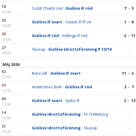
18
SoGK Charlo röd -
Gislövs IF röd
7 - 5
13:00
25
Gislövs IF svart
- Ystads IF FF vit
1 - 8
10:00
26
Gislövs IF röd
- Vellinge IF röd
2 - 11
10:00
27
Skurup -
Gislövs Idrottsförening P 13/14
-
18:30
MAJ 2026
02
Bara GIF -
Gislövs IF svart
11 - 2
12:00
03
Anderslövs BoIK -
Gislövs IF röd
3 - 7
12:00
09
Gislövs IF svart
- Sjöbo IF
2 - 13
13:00
14
Gislövs Idrottsförening
- FC Trelleborg
-
13:00
21
Gislövs Idrottsförening
- Skurup
-
18:30