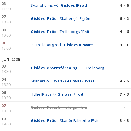
23
Svaneholms FK -
Gislövs IF röd
4 - 6
11:00
27
Gislövs IF röd
- Skabersjö IF grön
6 - 2
18:30
30
Gislövs IF röd
- Trelleborgs FF vit
4 - 6
10:00
31
FC Trelleborg röd -
Gislövs IF svart
9 - 1
15:00
JUNI 2026
03
Gislövs Idrottsförening
- FC Trelleborg
-
18:30
04
Skabersjö IF svart -
Gislövs IF svart
9 - 6
18:30
06
Hyllie IK svart -
Gislövs IF röd
7 - 3
10:30
07
Gislövs IF svart
- Vellinge IF blå
-
10:00
10
Gislövs IF röd
- Skanör Falsterbo IF vit
3 - 3
19:00