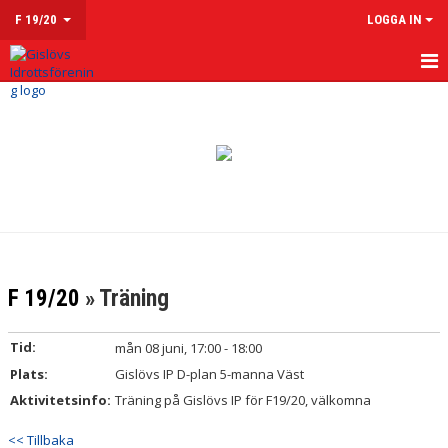
F 19/20
LOGGA IN
HEM
NYHETER
KALENDER
MATCHER
TRUPPEN
F 19/20
» Träning
KONTAKT
Tid:
mån 08 juni, 17:00 - 18:00
Plats:
Gislövs IP D-plan 5-manna Väst
Aktivitetsinfo:
Träning på Gislövs IP för F19/20, välkomna
<< Tillbaka