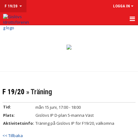
F 19/20
LOGGA IN
HEM
NYHETER
KALENDER
MATCHER
TRUPPEN
F 19/20
» Träning
KONTAKT
Tid:
mån 15 juni, 17:00 - 18:00
Plats:
Gislövs IP D-plan 5-manna Väst
Aktivitetsinfo:
Träning på Gislövs IP för F19/20, välkomna
<< Tillbaka