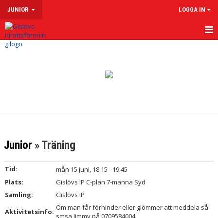
JUNIOR
LOGGA IN
HEM
NYHETER
KALENDER
MATCHER
TRUPPEN
Junior
» Träning
BILDGALLERI
Tid:
mån 15 juni, 18:15 - 19:45
DOKUMENT
Plats:
Gislövs IP C-plan 7-manna Syd
Samling:
Gislövs IP
KONTAKT
Om man får förhinder eller glömmer att meddela så
Aktivitetsinfo:
smsa Jimmy på 0709584004