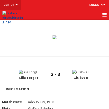
JUNIOR
LOGGA IN
HEM
NYHETER
KALENDER
MATCHER
TRUPPEN
2 - 3
BILDGALLERI
Lilla Torg FF
Gislövs IF
DOKUMENT
INFORMATION
KONTAKT
Matchstart:
mån 15 juni, 19:00
Plats:
Gislövs IP A-plan