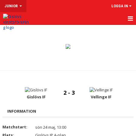
JUNIOR
LOGGA IN
HEM
NYHETER
KALENDER
MATCHER
TRUPPEN
2 - 3
BILDGALLERI
Gislövs IF
Vellinge IF
DOKUMENT
INFORMATION
KONTAKT
Matchstart:
sön 24 maj, 13:00
Plats:
Gislövs IP A-plan